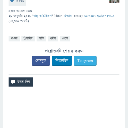
টি ভোট
4,747
বার দেখা হয়েছে
28 জানুয়ারি 2021
"
স্বাস্থ্য ও চিকিৎসা
" বিভাগে
জিজ্ঞাসা
করেছেন
Samsun Nahar Priya
(
47,710
পয়েন্ট)
খাওয়া
গ্লিসারিন
ক্ষতি
শরীর
খেলে
প্রশ্নোত্তরটি শেয়ার করুন
ফেসবুক
লিঙ্কইডিন
Telegram