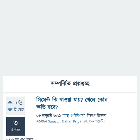
সম্পর্কিত প্রশ্নগুচ্ছ
সিমেন্ট কি খাওয়া যায়? খেলে কোন
+6
ক্ষতি হবে?
টি ভোট
03 জানুয়ারি 2021
"
স্বাস্থ্য ও চিকিৎসা
" বিভাগে
জিজ্ঞাসা
3
করেছেন
Samsun Nahar Priya
(
47,710
পয়েন্ট)
টি উত্তর
3,799
বার দেখা হয়েছে