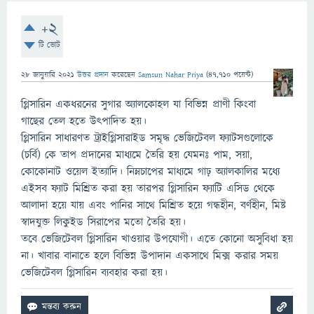
+2
টি ভোট
28 জানুয়ারি 2021
উত্তর প্রদান
করেছেন
Samsun Nahar Priya
(
47,710
পয়েন্ট)
গ্লিসারিন একধরনের সুগার অ্যালকোহল যা বিভিন্ন প্রাণী কিংবা
গাছের তেল হতে উৎপাদিত হয়।
গ্লিসারিন সাধারণত ট্রাইগ্লিসারাইড সমৃদ্ধ ভেজিটেবল ফ্যাটসগুলোকে
(চর্বি) কে তাপ প্রদানের মাধ্যমে তৈরি হয় যেমনঃ পাম, সয়া,
কোকোনাট ওয়েল ইত্যাদি। নিম্নচাপের মাধ্যমে গাঢ় অ্যালকালির মধ্যে
এইসব ফ্যাট মিশ্রিত করা হয় তারপর গ্লিসারিন ফ্যাটি এসিড থেকে
আলাদা হয়ে যায় এবং পানির সাথে মিশ্রিত হয়ে গন্ধহীন, বর্ণহীন, মিষ্ট
স্বাদযুক্ত লিকুইড সিরাপের মতো তৈরি হয়।
তবে ভেজিটেবল গ্লিসারিন খাওয়ার উপযোগী। এতে কোনো অসুবিধা হয়
না। খাবার বানাতে হলে বিভিন্ন উপাদান একসাথে মিক্স করার সময়
ভেজিটেবল গ্লিসারিন ব্যবহার করা হয়।