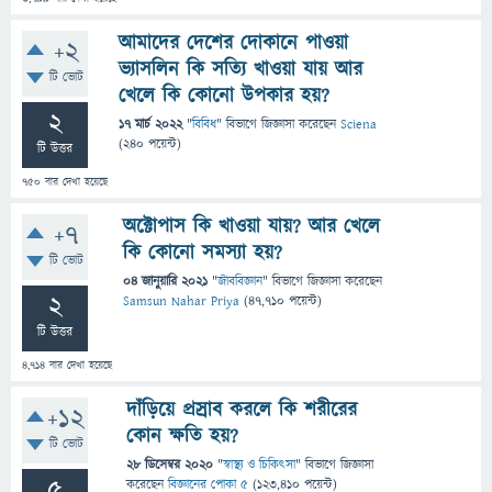
আমাদের দেশের দোকানে পাওয়া
+2
ভ্যাসলিন কি সত্যি খাওয়া যায় আর
টি ভোট
খেলে কি কোনো উপকার হয়?
2
17 মার্চ 2022
"
বিবিধ
" বিভাগে
জিজ্ঞাসা
করেছেন
Sciena
(
240
পয়েন্ট)
টি উত্তর
750
বার দেখা হয়েছে
অক্টোপাস কি খাওয়া যায়? আর খেলে
+7
কি কোনো সমস্যা হয়?
টি ভোট
04 জানুয়ারি 2021
"
জীববিজ্ঞান
" বিভাগে
জিজ্ঞাসা
করেছেন
2
Samsun Nahar Priya
(
47,710
পয়েন্ট)
টি উত্তর
4,714
বার দেখা হয়েছে
দাঁড়িয়ে প্রস্রাব করলে কি শরীরের
+12
কোন ক্ষতি হয়?
টি ভোট
28 ডিসেম্বর 2020
"
স্বাস্থ্য ও চিকিৎসা
" বিভাগে
জিজ্ঞাসা
5
করেছেন
বিজ্ঞানের পোকা ৫
(
123,410
পয়েন্ট)