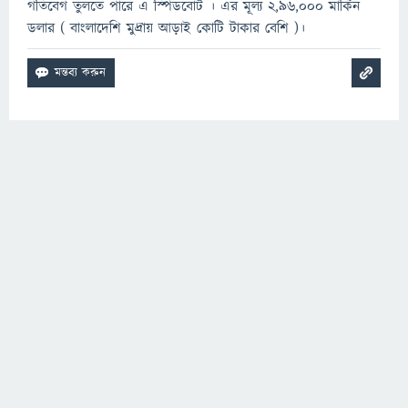
গতিবেগ তুলতে পারে এ স্পিডবােট । এর মূল্য ২,৯৬,০০০ মার্কিন
ডলার ( বাংলাদেশি মুদ্রায় আড়াই কোটি টাকার বেশি )।