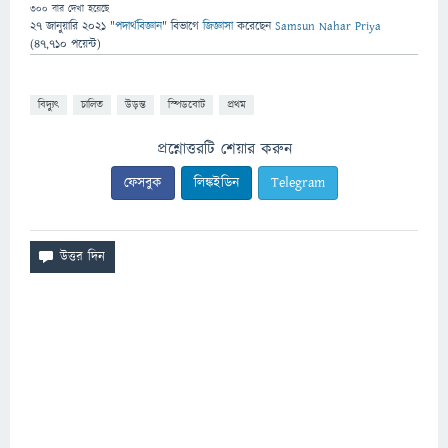
300
বার দেখা হয়েছে
27 জানুয়ারি 2021
"
পদার্থবিজ্ঞান
" বিভাগে
জিজ্ঞাসা
করেছেন
Samsun Nahar Priya
(
47,710
পয়েন্ট)
বিদ্যুৎ
চালিত
উড়ন্ত
স্পিডবোট
প্রথম
প্রশ্নোত্তরটি শেয়ার করুন
ফেসবুক
লিঙ্কইডিন
Telegram