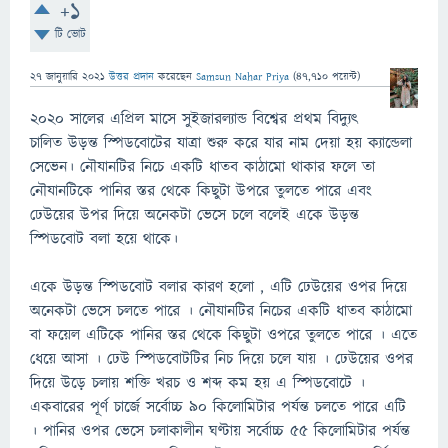
+1
টি ভোট
27 জানুয়ারি 2021
উত্তর প্রদান
করেছেন
Samsun Nahar Priya
(
47,710
পয়েন্ট)
২০২০ সালের এপ্রিল মাসে সুইজারল্যান্ড বিশ্বের প্রথম বিদ্যুৎ
চালিত উড়ন্ত স্পিডবােটের যাত্রা শুরু করে যার নাম দেয়া হয় ক্যান্ডেলা
সেভেন। নৌযানটির নিচে একটি ধাতব কাঠামো থাকার ফলে তা
নৌযানটিকে পানির স্তর থেকে কিছুটা উপরে তুলতে পারে এবং
ঢেউয়ের উপর দিয়ে অনেকটা ভেসে চলে বলেই একে উড়ন্ত
স্পিডবোট বলা হয়ে থাকে।
একে উড়ন্ত স্পিডবােট বলার কারণ হলাে , এটি ঢেউয়ের ওপর দিয়ে
অনেকটা ভেসে চলতে পারে । নৌযানটির নিচের একটি ধাতব কাঠামাে
বা ফয়েল এটিকে পানির স্তর থেকে কিছুটা ওপরে তুলতে পারে । এতে
ধেয়ে আসা । ঢেউ স্পিডবােটটির নিচ দিয়ে চলে যায় । ঢেউয়ের ওপর
দিয়ে উড়ে চলায় শক্তি খরচ ও শব্দ কম হয় এ স্পিডবােটে ।
একবারের পূর্ণ চার্জে সর্বোচ্চ ৯০ কিলােমিটার পর্যন্ত চলতে পারে এটি
। পানির ওপর ভেসে চলাকালীন ঘণ্টায় সর্বোচ্চ ৫৫ কিলােমিটার পর্যন্ত