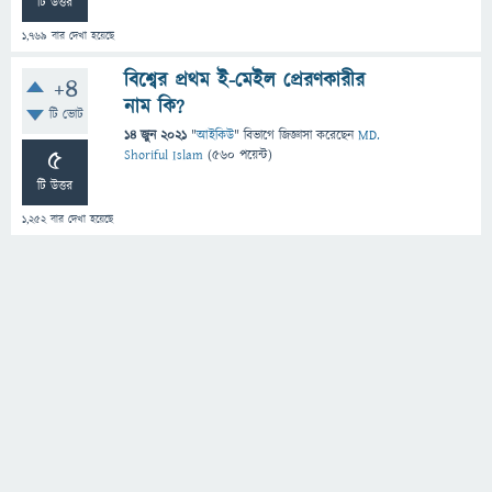
টি উত্তর
1,769
বার দেখা হয়েছে
বিশ্বের প্রথম ই-মেইল প্রেরণকারীর
+4
নাম কি?
টি ভোট
14 জুন 2021
"
আইকিউ
" বিভাগে
জিজ্ঞাসা
করেছেন
MD.
5
Shoriful Islam
(
560
পয়েন্ট)
টি উত্তর
1,252
বার দেখা হয়েছে