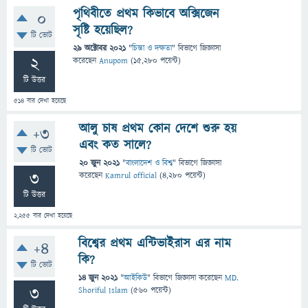
পৃথিবীতে প্রথম কিভাবে অক্সিজেন
0
সৃষ্টি হয়েছিল?
টি ভোট
29 অক্টোবর 2021
"
চিন্তা ও দক্ষতা
" বিভাগে
জিজ্ঞাসা
2
করেছেন
Anupom
(
15,280
পয়েন্ট)
টি উত্তর
514
বার দেখা হয়েছে
আলু চাষ প্রথম কোন দেশে শুরু হয়
+3
এবং কত সালে?
টি ভোট
20 জুন 2021
"
বাংলাদেশ ও বিশ্ব
" বিভাগে
জিজ্ঞাসা
3
করেছেন
Kamrul official
(
4,280
পয়েন্ট)
টি উত্তর
2,255
বার দেখা হয়েছে
বিশ্বের প্রথম এন্টিভাইরাস এর নাম
+4
কি?
টি ভোট
14 জুন 2021
"
আইকিউ
" বিভাগে
জিজ্ঞাসা
করেছেন
MD.
3
Shoriful Islam
(
560
পয়েন্ট)