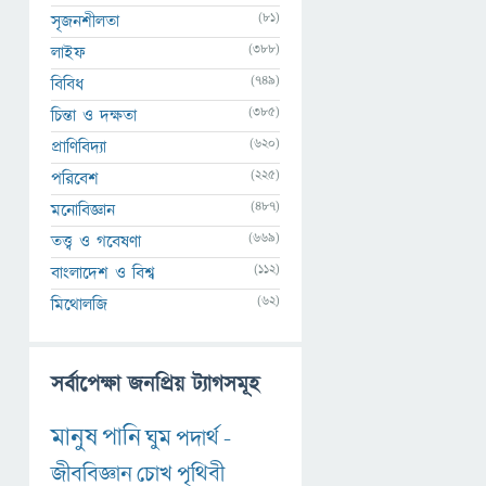
(81)
সৃজনশীলতা
(388)
লাইফ
(749)
বিবিধ
(385)
চিন্তা ও দক্ষতা
(620)
প্রাণিবিদ্যা
(225)
পরিবেশ
(487)
মনোবিজ্ঞান
(669)
তত্ত্ব ও গবেষণা
(112)
বাংলাদেশ ও বিশ্ব
(62)
মিথোলজি
সর্বাপেক্ষা জনপ্রিয় ট্যাগসমূহ
মানুষ
পানি
ঘুম
পদার্থ
-
জীববিজ্ঞান
চোখ
পৃথিবী