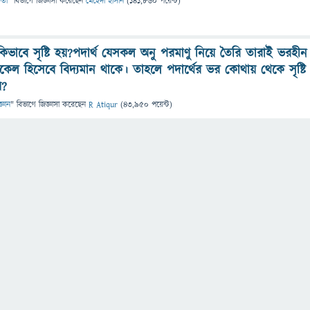
ষতা
" বিভাগে
জিজ্ঞাসা
করেছেন
মেহেদী হাসান
(
141,860
পয়েন্ট)
 কিভাবে সৃষ্টি হয়?পদার্থ যেসকল অনু পরমাণু নিয়ে তৈরি তারাই ভরহীন
টিকেল হিসেবে বিদ্যমান থাকে। তাহলে পদার্থের ভর কোথায় থেকে সৃষ্টি
য়?
জ্ঞান
" বিভাগে
জিজ্ঞাসা
করেছেন
R Atiqur
(
43,950
পয়েন্ট)