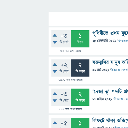
পৃথিবীতে প্রথম ফু
+3
1
28 ফেব্রুয়ারি 2021
"
জীববিজ্ঞ
টি ভোট
উত্তর
724
বার দেখা হয়েছে
মরুভূমির মানুষ অক
+2
2
01 মার্চ 2021
"
চিন্তা ও দক্ষতা
টি ভোট
টি উত্তর
1,488
বার দেখা হয়েছে
'দেজা ভু' শব্দটি প
+3
2
17 এপ্রিল 2021
"
চিন্তা ও দক্
টি ভোট
টি উত্তর
586
বার দেখা হয়েছে
লিফটে থাকা অক্সি
+5
1