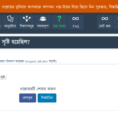
তির প্রশ্নোত্তর দুনিয়ায় আপনাকে স্বাগতম! প্রশ্ন-উত্তর দিয়ে জিতে নিন পুরস্কার, বিস্ত
!
অনুত্তরিত
বিভাগসমূহ
সদস্যবৃন্দ
প্রশ্ন করুন
FAQ
চ্যাট রুম
সৃষ্টি হয়েছিল?
িভাগে
জিজ্ঞাসা
করেছেন
Anupom
(
15,280
পয়েন্ট)
সৃষ্টি
প্রশ্নোত্তরটি শেয়ার করুন
ফেসবুক
লিঙ্কইডিন