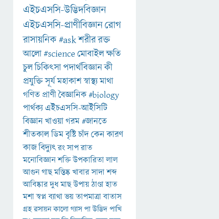
এইচএসসি-উদ্ভিদবিজ্ঞান
এইচএসসি-প্রাণীবিজ্ঞান
রোগ
রাসায়নিক
#ask
শরীর
রক্ত
আলো
#science
মোবাইল
ক্ষতি
চুল
চিকিৎসা
পদার্থবিজ্ঞান
কী
প্রযুক্তি
সূর্য
মহাকাশ
স্বাস্থ্য
মাথা
গণিত
প্রাণী
বৈজ্ঞানিক
#biology
পার্থক্য
এইচএসসি-আইসিটি
বিজ্ঞান
খাওয়া
গরম
#জানতে
শীতকাল
ডিম
বৃষ্টি
চাঁদ
কেন
কারণ
কাজ
বিদ্যুৎ
রং
সাপ
রাত
মনোবিজ্ঞান
শক্তি
উপকারিতা
লাল
আগুন
গাছ
মস্তিষ্ক
খাবার
সাদা
শব্দ
আবিষ্কার
দুধ
মাছ
উপায়
ঠাণ্ডা
হাত
মশা
স্বপ্ন
ব্যাথা
ভয়
তাপমাত্রা
বাতাস
গ্রহ
রসায়ন
কালো
গ্যাস
পা
উদ্ভিদ
পাখি