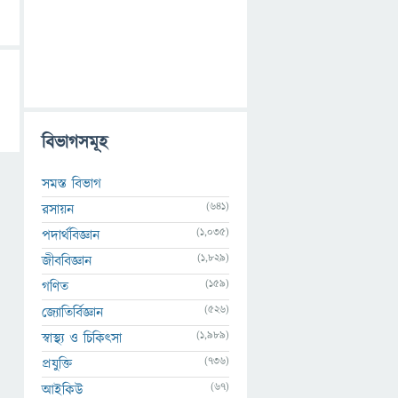
বিভাগসমূহ
সমস্ত বিভাগ
(641)
রসায়ন
(1,035)
পদার্থবিজ্ঞান
(1,829)
জীববিজ্ঞান
(159)
গণিত
(526)
জ্যোতির্বিজ্ঞান
(1,989)
স্বাস্থ্য ও চিকিৎসা
(736)
প্রযুক্তি
(67)
আইকিউ