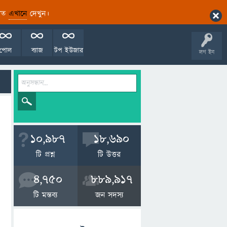
ারিত
এখানে
দেখুন।
পোল
ব্যাজ
টপ ইউজার
লগ ইন
10,987
18,690
টি প্রশ্ন
টি উত্তর
4,750
889,917
টি মন্তব্য
জন সদস্য