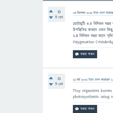
0
04 ডিসেম্বর 2021
উত্তর প্রদান
করেছ
টি ভোট
মোটামুটি ৩.৫ বিলিয়ন বছর
উপস্থিতির কারণে এমন কিছু 
২.৪ বিলিয়ন বছর আগে পৃথি
Oxygenation Crisis&rdq
0
21 মার্চ 2022
উত্তর প্রদান
করেছেন
S
টি ভোট
TIny organisms known a
photosynthesis: using 