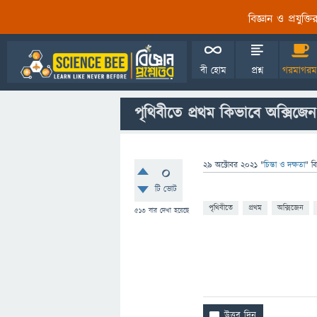
বিজ্ঞান ও প্রযুক্
বী হোম
প্রশ্ন
গরমাগরম
পৃথিবীতে প্রথম কিভাবে অক্সিজেন 
29 অক্টোবর 2021
"
চিন্তা ও দক্ষতা
" ব
0
টি ভোট
পৃথিবীতে
প্রথম
অক্সিজেন
513
বার দেখা হয়েছে