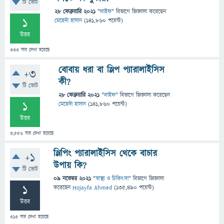
টি ভোট
28 ফেব্রুয়ারি 2021
"
লাইফ
" বিভাগে
জিজ্ঞাসা
করেছেন
1
মেহেদী হাসান
(
141,860
পয়েন্ট)
উত্তর
333
বার দেখা হয়েছে
বোবায় ধরা বা স্লিপ প্যারালাইসিস
+3
কী?
টি ভোট
28 ফেব্রুয়ারি 2021
"
লাইফ
" বিভাগে
জিজ্ঞাসা
করেছেন
1
মেহেদী হাসান
(
141,860
পয়েন্ট)
উত্তর
3,556
বার দেখা হয়েছে
স্লিপিং প্যারালাইসিস থেকে বাচার
+1
উপায় কি?
টি ভোট
09 নভেম্বর 2021
"
স্বাস্থ্য ও চিকিৎসা
" বিভাগে
জিজ্ঞাসা
1
করেছেন
Hojayfa Ahmed
(
135,490
পয়েন্ট)
উত্তর
313
বার দেখা হয়েছে