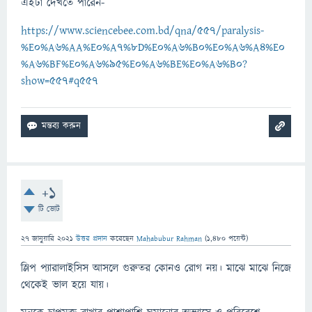
এইটা দেখতে পারেন-
https://www.sciencebee.com.bd/qna/557/paralysis-
%E0%A6%AA%E0%A7%8D%E0%A6%B0%E0%A6%A4%E0
%A6%BF%E0%A6%95%E0%A6%BE%E0%A6%B0?
show=557#q557
+1
টি ভোট
27 জানুয়ারি 2021
উত্তর প্রদান
করেছেন
Mahabubur Rahman
(
1,480
পয়েন্ট)
স্লিপ প্যারালাইসিস আসলে গুরুতর কোনও রোগ নয়। মাঝে মাঝে নিজে
থেকেই ভাল হয়ে যায়।