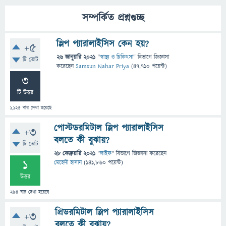
সম্পর্কিত প্রশ্নগুচ্ছ
স্লিপ প্যারালাইসিস কেন হয়?
+5
26 জানুয়ারি 2021
"
স্বাস্থ্য ও চিকিৎসা
" বিভাগে
জিজ্ঞাসা
টি ভোট
করেছেন
Samsun Nahar Priya
(
47,710
পয়েন্ট)
3
টি উত্তর
1,125
বার দেখা হয়েছে
পোস্টডরমিটাল স্লিপ প্যারালাইসিস
+3
বলতে কী বুঝায়?
টি ভোট
28 ফেব্রুয়ারি 2021
"
লাইফ
" বিভাগে
জিজ্ঞাসা
করেছেন
1
মেহেদী হাসান
(
141,860
পয়েন্ট)
উত্তর
294
বার দেখা হয়েছে
প্রিডরমিটাল স্লিপ প্যারালাইসিস
+3
বলতে কী বুঝায়?