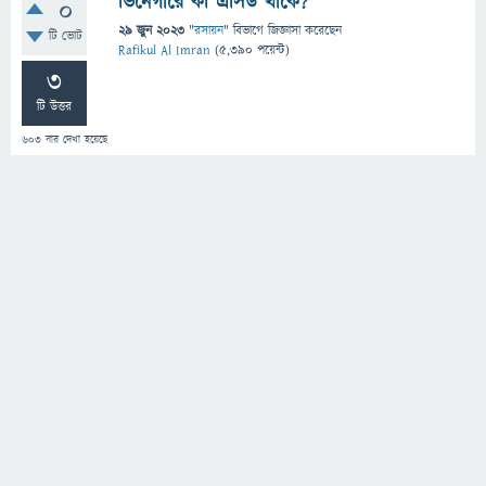
ভিনেগারে কী এসিড থাকে?
0
29 জুন 2023
"
রসায়ন
" বিভাগে
জিজ্ঞাসা
করেছেন
টি ভোট
Rafikul Al Imran
(
5,390
পয়েন্ট)
3
টি উত্তর
603
বার দেখা হয়েছে