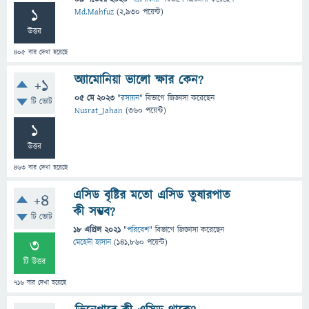
1
Md.Mahfuz
(
2,930
পয়েন্ট)
উত্তর
405
বার দেখা হয়েছে
অ্যামোনিয়া ভালো ক্ষার কেন?
+1
05 মে 2023
"
রসায়ন
" বিভাগে
জিজ্ঞাসা
করেছেন
টি ভোট
Nusrat_Jahan
(
360
পয়েন্ট)
1
উত্তর
463
বার দেখা হয়েছে
এসিড বৃষ্টির মতো এসিড তুষারপাত
+4
কী সম্ভব?
টি ভোট
18 এপ্রিল 2021
"
পরিবেশ
" বিভাগে
জিজ্ঞাসা
করেছেন
3
মেহেদী হাসান
(
141,860
পয়েন্ট)
টি উত্তর
716
বার দেখা হয়েছে