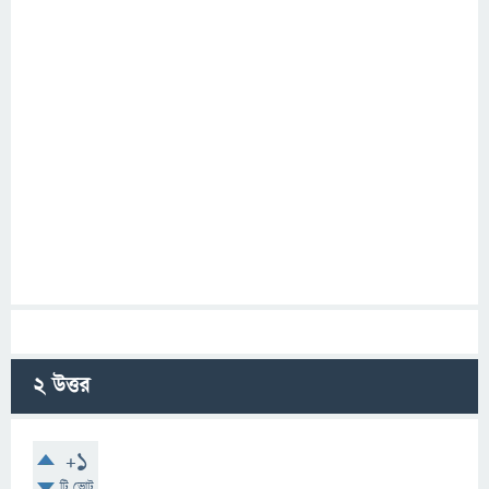
2
উত্তর
+1
টি ভোট