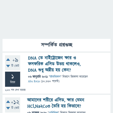
সম্পর্কিত প্রশ্নগুচ্ছ
DNA তে নাইট্রোজেন ক্ষার ও
+9
ফসফরিক এসিড উভয় থাকলেও,
টি ভোট
DNA শুধু অম্লীয় হয় কেন?
1
06 জানুয়ারি 2021
"
জীববিজ্ঞান
" বিভাগে
জিজ্ঞাসা
করেছেন
Abu Reza
(
10,660
পয়েন্ট)
উত্তর
1,122
বার দেখা হয়েছে
আমাদের শরীরে এসিড, ক্ষার যেমন
+12
HCl,Na2Co3 তৈরি হয় কিভাবে?
টি ভোট
09 নভেম্বর 2020
"
প্রাণিবিদ্যা
" বিভাগে
জিজ্ঞাসা
করেছেন