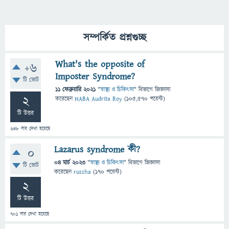
সম্পর্কিত প্রশ্নগুচ্ছ
What's the opposite of
+6
Imposter Syndrome?
টি ভোট
11 ফেব্রুয়ারি 2021
"
স্বাস্থ্য ও চিকিৎসা
" বিভাগে
জিজ্ঞাসা
2
করেছেন
HABA Audrita Roy
(
105,570
পয়েন্ট)
টি উত্তর
648
বার দেখা হয়েছে
Lazarus syndrome কী?
0
04 মার্চ 2023
"
স্বাস্থ্য ও চিকিৎসা
" বিভাগে
জিজ্ঞাসা
টি ভোট
করেছেন
russha
(
170
পয়েন্ট)
2
টি উত্তর
701
বার দেখা হয়েছে