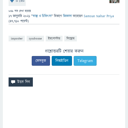
টি ভোট
849
বার দেখা হয়েছে
17 জানুয়ারি 2021
"
স্বাস্থ্য ও চিকিৎসা
" বিভাগে
জিজ্ঞাসা
করেছেন
Samsun Nahar Priya
(
47,710
পয়েন্ট)
imposter
syndrome
ইমপোস্টার
সিন্ড্রোম
প্রশ্নোত্তরটি শেয়ার করুন
ফেসবুক
লিঙ্কইডিন
Telegram