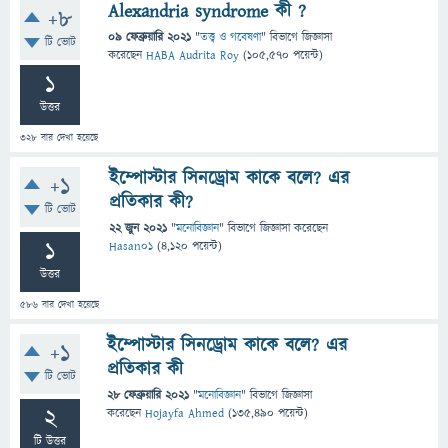
Alexandria syndrome কী ?
+8
09 ফেব্রুয়ারি 2021
"
তত্ত্ব ও গবেষণা
" বিভাগে
জিজ্ঞাসা
টি ভোট
করেছেন
HABA Audrita Roy
(
105,570
পয়েন্ট)
1
উত্তর
328
বার দেখা হয়েছে
ইম্পোস্টার সিনড্রোম কাকে বলে? এর
+1
প্রতিকার কী?
টি ভোট
22 জুন 2021
"
মনোবিজ্ঞান
" বিভাগে
জিজ্ঞাসা
করেছেন
1
Hasan01
(
4,120
পয়েন্ট)
উত্তর
586
বার দেখা হয়েছে
ইম্পোস্টার সিনড্রোম কাকে বলে? এর
+1
প্রতিকার কী
টি ভোট
28 ফেব্রুয়ারি 2021
"
মনোবিজ্ঞান
" বিভাগে
জিজ্ঞাসা
2
করেছেন
Hojayfa Ahmed
(
135,490
পয়েন্ট)
টি উত্তর