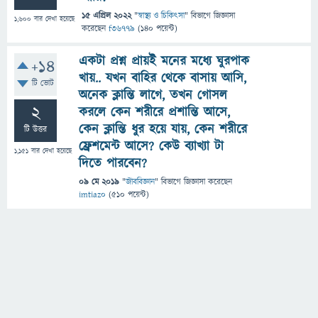
15 এপ্রিল 2022
"
স্বাস্থ্য ও চিকিৎসা
" বিভাগে
জিজ্ঞাসা
1,600
বার দেখা হয়েছে
করেছেন
f36779
(
140
পয়েন্ট)
একটা প্রশ্ন প্রায়ই মনের মধ্যে ঘুরপাক
+14
খায়.. যখন বাহির থেকে বাসায় আসি,
টি ভোট
অনেক ক্লান্তি লাগে, তখন গোসল
2
করলে কেন শরীরে প্রশান্তি আসে,
কেন ক্লান্তি ধুর হয়ে যায়, কেন শরীরে
টি উত্তর
ফ্রেশমেন্ট আসে? কেউ ব্যাখ্যা টা
1,151
বার দেখা হয়েছে
দিতে পারবেন?
09 মে 2019
"
জীববিজ্ঞান
" বিভাগে
জিজ্ঞাসা
করেছেন
imtiaz0
(
510
পয়েন্ট)