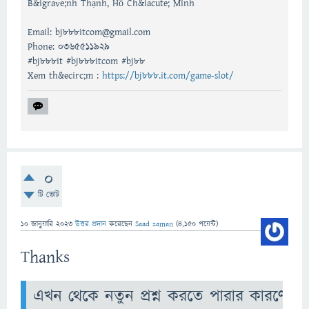
B&igrave;nh Thạnh, Hồ Ch&iacute; Minh
Email: bj888itcom@gmail.com
Phone: 0365511929
#bj888it #bj888itcom #bj88
Xem th&ecirc;m :
https://bj888.it.com/game-slot/
0
টি ভোট
10 জানুয়ারি 2023
উত্তর প্রদান
করেছেন
Saad zaman
(
4,150
পয়েন্ট)
Thanks
এখন থেকে নতুন প্রশ্ন করতে পারার কারণে ।