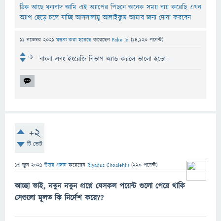
ঠিক আছে ধন্যবাদ আমি এই অ্যাপের পিছনে অনেক সময় ব্যয় করেছি এখন
অ্যাপ ছেড়ে চলে যাচ্ছি আসসালামু আলাইকুম আমার জন্য দোয়া করবেন
11 নভেম্বর 2021
মন্তব্য করা হয়েছে
করেছেন
Fake Id
(
14,120
পয়েন্ট)
+1
বাংলা এবং ইংরেজি বিভাগ অ্যাড করলে ভালো হতো।
+2
টি ভোট
13 জুন 2021
উত্তর প্রদান
করেছেন
Riyadus Choalehin
(
220
পয়েন্ট)
আচ্ছা ভাই, নতুন নতুন প্রশ্নে যেসকল পয়েন্ট গুলো পেয়ে থাকি
সেগুলো মূলত কি নির্দেশ করে??