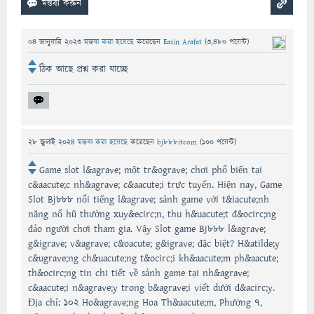
04 জানুয়ারি 2023
মন্তব্য করা হয়েছে
করেছেন
Easin Arafat
(
3,480
পয়েন্ট)
ঠিক আছে প্রশ্ন করা যাচ্ছে
28 জুলাই 2024
মন্তব্য করা হয়েছে
করেছেন
bj888itcom
(
100
পয়েন্ট)
Game slot l&agrave; một tr&ograve; chơi phổ biến tại
c&aacute;c nh&agrave; c&aacute;i trực tuyến. Hiện nay, Game
Slot Bj888 nổi tiếng l&agrave; sảnh game với t&iacute;nh
năng nổ hũ thường xuy&ecirc;n, thu h&uacute;t đ&ocirc;ng
đảo người chơi tham gia. Vậy Slot game Bj888 l&agrave;
g&igrave; v&agrave; c&oacute; g&igrave; đặc biệt? H&atilde;y
c&ugrave;ng ch&uacute;ng t&ocirc;i kh&aacute;m ph&aacute;
th&ocirc;ng tin chi tiết về sảnh game tại nh&agrave;
c&aacute;i n&agrave;y trong b&agrave;i viết dưới đ&acirc;y.
Địa chỉ: 102 Ho&agrave;ng Hoa Th&aacute;m, Phường 7,