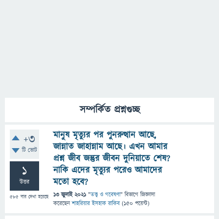
সম্পর্কিত প্রশ্নগুচ্ছ
মানুষ মৃত্যুর পর পুনরুত্থান আছে,
+3
জান্নাত জাহান্নাম আছে। এখন আমার
টি ভোট
প্রশ্ন জীব জন্তুর জীবন দুনিয়াতে শেষ?
1
নাকি এদের মৃত্যুর পরেও আমাদের
মতো হবে?
উত্তর
13 জুলাই 2021
"
তত্ত্ব ও গবেষণা
" বিভাগে
জিজ্ঞাসা
585
বার দেখা হয়েছে
করেছেন
শাহরিয়ার ইসহাক রাকিব
(
150
পয়েন্ট)