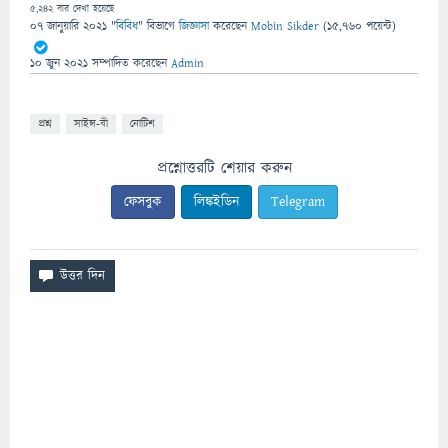
5,242
বার দেখা হয়েছে
07 জানুয়ারি 2021
"
বিবিধ
" বিভাগে
জিজ্ঞাসা
করেছেন
Mobin Sikder
(
15,760
পয়েন্ট)
10 জুন 2021
সম্পাদিত
করেছেন
Admin
প্রশ্ন
সাইন্স-বী
নোটিশ
প্রশ্নোত্তরটি শেয়ার করুন
ফেসবুক
লিঙ্কইডিন
Telegram