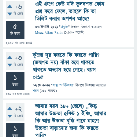
এই গ্রুপে কেউ যদি ভুলবশত কোন
+6
প্রশ্ন করে ফেলে, তাহলে কি তা
টি ভোট
ডিলিট করার অপশন আছে?
5
06 অগাস্ট 2021
"
প্রযুক্তি
" বিভাগে
জিজ্ঞাসা
করেছেন
Muaz Affan Rafin
(
1,630
পয়েন্ট)
টি উত্তর
1,098
বার দেখা হয়েছে
কুঁজো দূর করতে কি করতে পারি?
+3
(জন্মগত নয়) বাঁকা হয়ে থাকতে
টি ভোট
থাকতে অভ্যাস হয়ে গেছে। বয়স
1
ঃ১৫
উত্তর
02 মে 2022
"
স্বাস্থ্য ও চিকিৎসা
" বিভাগে
জিজ্ঞাসা
করেছেন
শয়ন
(
210
পয়েন্ট)
810
বার দেখা হয়েছে
আমার বয়স ১৮+ (ছেলে) ,,কিন্তু
+2
আমার উচ্চতা ৫ফিট ১ ইঞ্চি,, আমার
টি ভোট
কি আর উচ্চতা বৃদ্ধি পাবে নাহ??
1
উচ্চতা বাড়ানোর জন্য কি করতে
পারি?
উত্তর