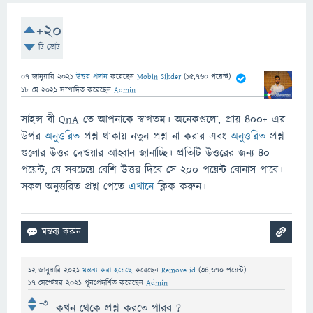
+20
টি ভোট
07 জানুয়ারি 2021
উত্তর প্রদান
করেছেন
Mobin Sikder
(
15,760
পয়েন্ট)
18 মে 2021
সম্পাদিত
করেছেন
Admin
সাইন্স বী QnA তে আপনাকে স্বাগতম। অনেকগুলো, প্রায় ৪০০+ এর
উপর
অনুত্তরিত
প্রশ্ন থাকায় নতুন প্রশ্ন না করার এবং
অনুত্তরিত
প্রশ্ন
গুলোর উত্তর দেওয়ার আহ্বান জানাচ্ছি। প্রতিটি উত্তরের জন্য ৪০
পয়েন্ট, যে সবচেয়ে বেশি উত্তর দিবে সে ২০০ পয়েন্ট বোনাস পাবে।
সকল অনুত্তরিত প্রশ্ন পেতে
এখানে
ক্লিক করুন।
12 জানুয়ারি 2021
মন্তব্য করা হয়েছে
করেছেন
Remove id
(
34,670
পয়েন্ট)
17 সেপ্টেম্বর 2021
পূনঃপ্রদর্শিত
করেছেন
Admin
+3
কখন থেকে প্রশ্ন করতে পারব ?