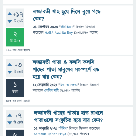
লজ্জাবতী গাছ ছুয়ে দিলে নুয়ে পড়ে
+17
কেন?
টি ভোট
21 সেপ্টেম্বর 2020
"
জীববিজ্ঞান
" বিভাগে
জিজ্ঞাসা
2
করেছেন
HABA Audrita Roy
(
105,570
পয়েন্ট)
টি উত্তর
599
বার দেখা হয়েছে
লজ্জাবতী পাতা & কলসি কলসি
+3
গাছের পাতা মানুষের সংস্পর্শে বন্ধ
টি ভোট
হয়ে যায় কেন?
1
12 ফেব্রুয়ারি 2021
"
চিন্তা ও দক্ষতা
" বিভাগে
জিজ্ঞাসা
করেছেন
নোশিন মাহি
(
7,940
পয়েন্ট)
উত্তর
493
বার দেখা হয়েছে
লজ্জাবতী গাছের পাতায় হাত রাখলে
+7
পাতাগুলো সংকুচিত হয়ে যায় কেন?
টি ভোট
15 জানুয়ারি 2021
"
বিবিধ
" বিভাগে
জিজ্ঞাসা
করেছেন
6
Samsun Nahar Priya
(
47,710
পয়েন্ট)