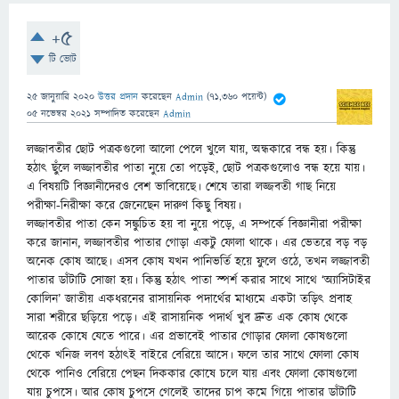
+5
টি ভোট
25 জানুয়ারি 2020
উত্তর প্রদান
করেছেন
Admin
(
71,360
পয়েন্ট)
05 নভেম্বর 2021
সম্পাদিত
করেছেন
Admin
লজ্জাবতীর ছোট পত্রকগুলো আলো পেলে খুলে যায়, অন্ধকারে বন্ধ হয়। কিন্তু
হঠাৎ ছুঁলে লজ্জাবতীর পাতা নুয়ে তো পড়েই, ছোট পত্রকগুলোও বন্ধ হয়ে যায়।
এ বিষয়টি বিজ্ঞানীদেরও বেশ ভাবিয়েছে। শেষে তারা লজ্জবতী গাছ নিয়ে
পরীক্ষা-নিরীক্ষা করে জেনেছেন দারুণ কিছু বিষয়।
লজ্জাব
তীর পাতা কেন সঙ্কুচিত হয় বা নুয়ে পড়ে, এ সম্পর্কে বিজ্ঞানীরা পরীক্ষা
করে জানান, লজ্জাবতীর পাতার গোড়া একটু ফোলা থাকে। এর ভেতরে বড় বড়
অনেক কোষ আছে। এসব কোষ যখন পানিভর্তি হয়ে ফুলে ওঠে, তখন লজ্জাবতী
পাতার ডাঁটাটি সোজা হয়। কিন্তু হঠাৎ পাতা স্পর্শ করার সাথে সাথে ‘অ্যাসিটাইর
কোলিন’ জাতীয় একধরনের রাসায়নিক পদার্থের মাধ্যমে একটা তড়িৎ প্রবাহ
সারা শরীরে ছড়িয়ে পড়ে। এই রাসায়নিক পদার্থ খুব দ্রুত এক কোষ থেকে
আরেক কোষে যেতে পারে। এর প্রভাবেই পাতার গোড়ার ফোলা কোষগুলো
থেকে খনিজ লবণ হঠাৎই বাইরে বেরিয়ে আসে। ফলে তার সাথে ফোলা কোষ
থেকে পানিও বেরিয়ে পেছন দিককার কোষে চলে যায় এবং ফোলা কোষগুলো
যায় চুপসে। আর কোষ চুপসে গেলেই তাদের চাপ কমে গিয়ে পাতার ডাঁটাটি