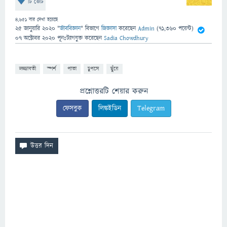
টি ভোট
4,651
বার দেখা হয়েছে
25 জানুয়ারি 2020
"
জীববিজ্ঞান
" বিভাগে
জিজ্ঞাসা
করেছেন
Admin
(
71,360
পয়েন্ট)
07 অক্টোবর 2020
পূনঃট্যাগযুক্ত
করেছেন
Sadia Chowdhury
লজ্জাবতী
স্পর্শ
পাতা
চুপসে
ছুঁয়ে
প্রশ্নোত্তরটি শেয়ার করুন
ফেসবুক
লিঙ্কইডিন
Telegram