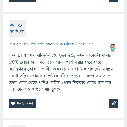
0
টি ভোট
20 ডিসেম্বর 2021
উত্তর প্রদান
করেছেন
Ismot Rahman
(
28,740
পয়েন্ট)
এসব কোষ যখন পানিভর্তি হয়ে ফুলে ওঠে, তখন লজ্জাবতী পাতার
ডাঁটাটি সোজা হয়। কিন্তু হঠাৎ পাতা স্পর্শ করার সাথে সাথে
'অ্যাসিটাইর কোলিন' জাতীয় একধরনের রাসায়নিক পদার্থের মাধ্যমে
একটা তড়িৎ প্রবাহ সারা শরীরে ছড়িয়ে পড়ে। ... ফলে তার সাথে
ফোলা কোষ থেকে পানিও বেরিয়ে পেছন দিককার কোষে চলে যায়
এবং ফোলা কোষগুলো যায় চুপসে।