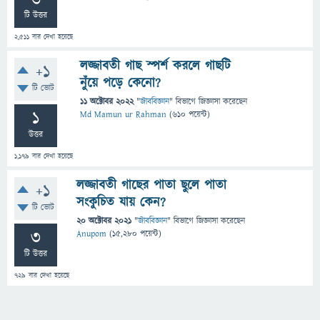
টি উত্তর
2,511
বার দেখা হয়েছে
লজ্জাবতী গাছ স্পর্শ করলে গাছটি
+1
নুঁয়ে পড়ে কেনো?
টি ভোট
11 অক্টোবর 2022
"
জীববিজ্ঞান
" বিভাগে
জিজ্ঞাসা
করেছেন
1
Md Mamun ur Rahman
(
610
পয়েন্ট)
উত্তর
1,179
বার দেখা হয়েছে
লজ্জাবতী গাছের পাতা ছুলে পাতা
+1
সংকুচিত যায় কেন?
টি ভোট
20 অক্টোবর 2021
"
জীববিজ্ঞান
" বিভাগে
জিজ্ঞাসা
করেছেন
3
Anupom
(
15,280
পয়েন্ট)
টি উত্তর
729
বার দেখা হয়েছে