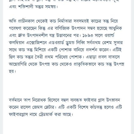
এবং শক্তিশালী তন্তুর সমন্বয়।
অতি প্রাচীনকাল থেকেই কাচ নির্মাতারা সবসময়ই কাচের তন্তু নিয়ে
গবেষণা করেছেন কিন্তু এর বাণিজ্যিক উৎপাদন সম্ভব হয়েছে আধুনিক
এবং দ্রুত উৎপাদনশীল যন্ত্র উদ্ভাবনের পর। ১৮৯৩ সালে ওয়ার্ল্ড
কলম্বিয়ান এক্সোজিশনে এডওয়ার্ড ড্রুমন্ড লিব্বি সর্বপ্রথম রেশম সুতার
সাথে কাচ তন্তু মিশিয়ে একটি পোশাক বানিয়ে প্রদর্শন করেন। এটিই
ছিল কাচ তন্তুর তৈরী প্রথম পরিধেয় পোশাক। এছাড়া প্রবল বাতাসে
আগ্নেয়গিরি থেকে উৎপন্ন কাচ থেকেও প্রাকৃতিকভাবে কাচ তন্তু উৎপন্ন
হয়।
বর্তমানে তাপ নিরোধক হিসেবে বহুল ব্যবহৃত ফাইবার গ্লাস উৎভাবন
করেন রাসেল জেমস স্লেটার। এটি একটি বিশেষ কাঁচতন্তু হলেও এটি
ফাইবারগ্লাস নামে ট্রেডমার্ক করা আছে।