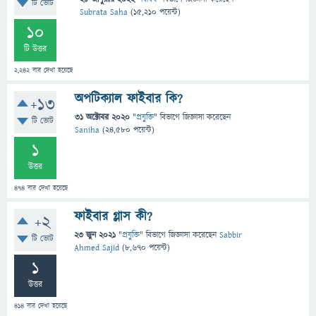
টি ভোট
Subrata Saha
(
15,210
পয়েন্ট)
10
টি উত্তর
2,242
বার দেখা হয়েছে
অপটিক্যাল ফাইবার কি?
+13
31 অক্টোবর 2020
"
প্রযুক্তি
" বিভাগে
জিজ্ঞাসা
করেছেন
টি ভোট
Saniha
(
24,580
পয়েন্ট)
1
উত্তর
474
বার দেখা হয়েছে
ফাইবার গ্লাস কী?
+2
23 জুন 2021
"
প্রযুক্তি
" বিভাগে
জিজ্ঞাসা
করেছেন
Sabbir
টি ভোট
Ahmed Sajid
(
8,670
পয়েন্ট)
1
উত্তর
414
বার দেখা হয়েছে