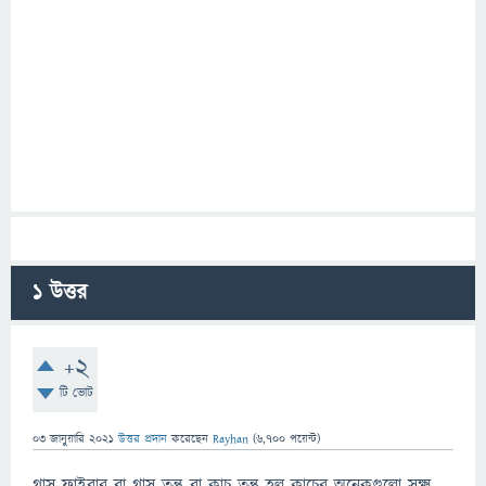
1
উত্তর
+2
টি ভোট
03 জানুয়ারি 2021
উত্তর প্রদান
করেছেন
Rayhan
(
6,700
পয়েন্ট)
গ্লাস ফাইবার বা গ্লাস তন্তু বা কাচ তন্তু হল কাচের অনেকগুলো সূক্ষ্ম