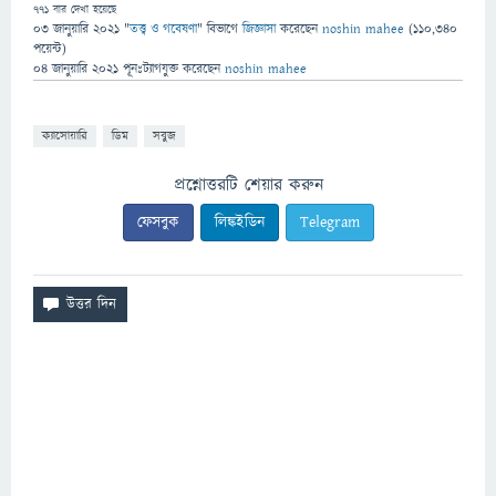
771
বার দেখা হয়েছে
03 জানুয়ারি 2021
"
তত্ত্ব ও গবেষণা
" বিভাগে
জিজ্ঞাসা
করেছেন
noshin mahee
(
110,340
পয়েন্ট)
04 জানুয়ারি 2021
পূনঃট্যাগযুক্ত
করেছেন
noshin mahee
ক্যাসোয়ারি
ডিম
সবুজ
প্রশ্নোত্তরটি শেয়ার করুন
ফেসবুক
লিঙ্কইডিন
Telegram