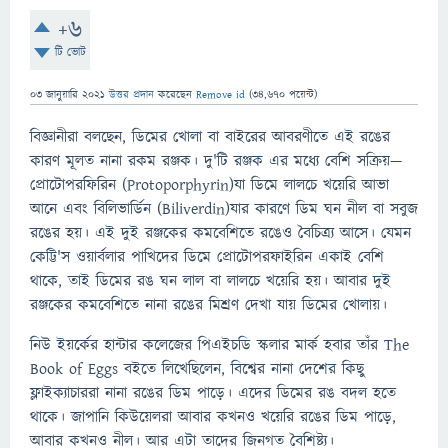
+6
টি ভোট
03 জানুয়ারি 2021
উত্তর প্রদান
করেছেন
Remove id
(
34,670
পয়েন্ট)
বিজ্ঞানীরা বলছেন, ডিমের খোলা বা বাইরের আবরণীতে এই রঙের
কারণ মূলত নানা রকম রঞ্জক। দু'টি রঞ্জক এর মধ্যে বেশি সক্রিয়—
প্রোটোপরফিরিন (Protoporphyrin)যা ডিমে লালচে খয়েরি আভা
আনে এবং বিলিভার্ডিন (Biliverdin)যার কারণে ডিম ঘন নীল বা সবুজ
রঙের হয়। এই দুই রঞ্জকের কমবেশিতে রঙেও বৈচিত্র্য আসে। যেমন
কেট্টি'স ওয়ার্বলার পাখিদের ডিমে প্রোটোপরফাইরিন একাই বেশি
থাকে, তাই ডিমের রঙ ঘন লাল বা লালচে খয়েরি হয়। আবার দুই
রঞ্জকের কমবেশিতে নানা রঙের মিশ্রণ দেখা যায় ডিমের খোলায়।
নিউ ইয়র্কের হান্টার কলেজের পিএইচডি স্কলার মার্ক হবার তাঁর The
Book of Eggs বইতে লিখেছিলেন, বিশ্বের নানা দেশের কিছু
ফ্লাইক্যাচাররা নানা রঙের ডিম পাড়ে। এদের ডিমের রঙ বদল হতে
থাকে। জাপানি কিউয়েলরা আবার কখনও খয়েরি রঙের ডিম পাড়ে,
আবার কখনও নীল। আর এটা তাদের জিনগত বৈশিষ্ট্য।