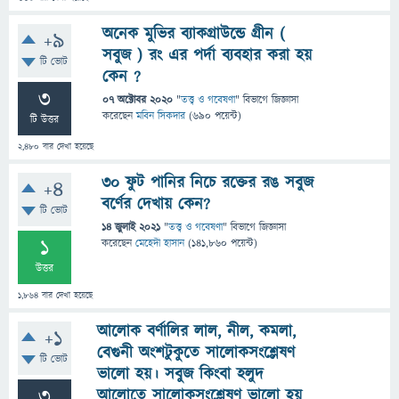
অনেক মুভির ব্যাকগ্রাউন্ডে গ্রীন (
+9
সবুজ ) রং এর পর্দা ব্যবহার করা হয়
টি ভোট
কেন ?
3
07 অক্টোবর 2020
"
তত্ত্ব ও গবেষণা
" বিভাগে
জিজ্ঞাসা
করেছেন
মবিন সিকদার
(
690
পয়েন্ট)
টি উত্তর
2,480
বার দেখা হয়েছে
৩০ ফুট পানির নিচে রক্তের রঙ সবুজ
+4
বর্ণের দেখায় কেন?
টি ভোট
14 জুলাই 2021
"
তত্ত্ব ও গবেষণা
" বিভাগে
জিজ্ঞাসা
1
করেছেন
মেহেদী হাসান
(
141,860
পয়েন্ট)
উত্তর
1,864
বার দেখা হয়েছে
আলোক বর্ণালির লাল, নীল, কমলা,
+1
বেগুনী অংশটুকুতে সালোকসংশ্লেষণ
টি ভোট
ভালো হয়। সবুজ কিংবা হলুদ
3
আলোতে সালোকসংশ্লেষণ ভালো হয়