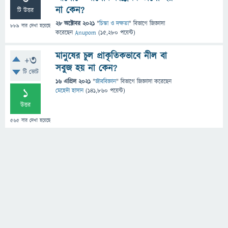
না কেন?
টি উত্তর
28 অক্টোবর 2021
"
চিন্তা ও দক্ষতা
" বিভাগে
জিজ্ঞাসা
889
বার দেখা হয়েছে
করেছেন
Anupom
(
15,280
পয়েন্ট)
মানুষের চুল প্রাকৃতিকভাবে নীল বা
+3
সবুজ হয় না কেন?
টি ভোট
16 এপ্রিল 2021
"
জীববিজ্ঞান
" বিভাগে
জিজ্ঞাসা
করেছেন
1
মেহেদী হাসান
(
141,860
পয়েন্ট)
উত্তর
565
বার দেখা হয়েছে