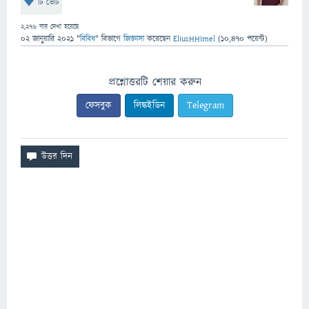
টি ভোট
2,276
বার দেখা হয়েছে
02 জানুয়ারি 2021
"
বিবিধ
" বিভাগে
জিজ্ঞাসা
করেছেন
EliusHHimel
(
10,470
পয়েন্ট)
প্রশ্নোত্তরটি শেয়ার করুন
ফেসবুক
লিঙ্কইডিন
Telegram