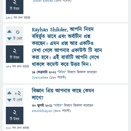
2
Azhar Rafsan
(
200
পয়েন্ট)
টি উত্তর
1,402
বার দেখা হয়েছে
Rayhan Shikder, আপনি নিয়ম
0
বহির্ভূত ভাবে এবং অর্বাচীন প্রশ্ন
টি ভোট
করছেন। এমন প্রশ্ন আর একটিও
2
দেখা গেলে আপনার একাউন্ট টি ব্যান
করা হবে। এই বার্তাটি আপনি দেখে
টি উত্তর
থাকলে কমেন্ট করে উত্তর দিন।
656
বার দেখা হয়েছে
19 ফেব্রুয়ারি 2022
"
বিবিধ
" বিভাগে
জিজ্ঞাসা
করেছেন
Sciencebee
(
160
পয়েন্ট)
বিজ্ঞান প্রিয় আপনার কাছে কেমন
+2
লাগে?
টি ভোট
30 জুলাই 2021
"
লাইফ
" বিভাগে
জিজ্ঞাসা
করেছেন
2
emonbhuiyan
(
300
পয়েন্ট)
টি উত্তর
800
বার দেখা হয়েছে