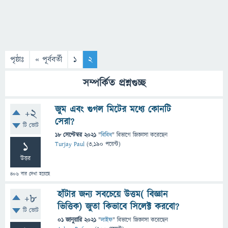
পৃষ্ঠাঃ
« পূর্ববর্তী
1
2
সম্পর্কিত প্রশ্নগুচ্ছ
জুম এবং গুগল মিটের মধ্যে কোনটি
+2
সেরা?
টি ভোট
18 সেপ্টেম্বর 2021
"
বিবিধ
" বিভাগে
জিজ্ঞাসা
করেছেন
1
Turjay Paul
(
3,190
পয়েন্ট)
উত্তর
406
বার দেখা হয়েছে
হাঁটার জন্য সবচেয়ে উত্তম( বিজ্ঞান
+8
ভিত্তিক) জুতা কিভাবে সিলেক্ট করবো?
টি ভোট
01 জানুয়ারি 2021
"
লাইফ
" বিভাগে
জিজ্ঞাসা
করেছেন