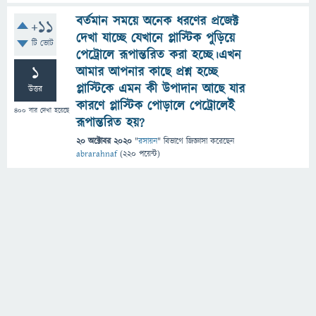
বর্তমান সময়ে অনেক ধরণের প্রজেক্ট
+11
দেখা যাচ্ছে যেখানে প্লাস্টিক পুড়িয়ে
টি ভোট
পেট্রোলে রূপান্তরিত করা হচ্ছে।এখন
1
আমার আপনার কাছে প্রশ্ন হচ্ছে
প্লাস্টিকে এমন কী উপাদান আছে যার
উত্তর
কারণে প্লাস্টিক পোড়ালে পেট্রোলেই
400
বার দেখা হয়েছে
রূপান্তরিত হয়?
20 অক্টোবর 2020
"
রসায়ন
" বিভাগে
জিজ্ঞাসা
করেছেন
abrarahnaf
(
220
পয়েন্ট)