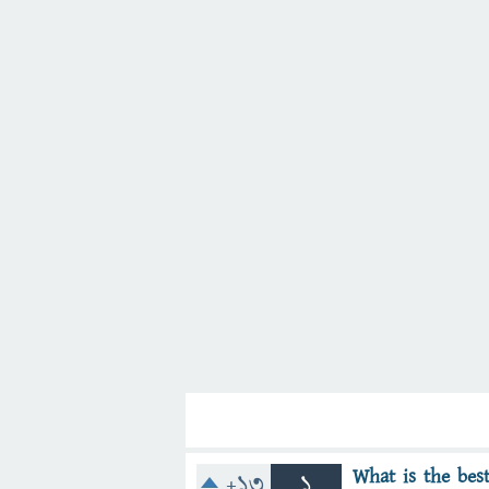
What is the bes
+13
1