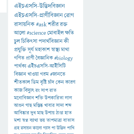
এইচএসসি-উদ্ভিদবিজ্ঞান
এইচএসসি-প্রাণীবিজ্ঞান
রোগ
রাসায়নিক
#ask
শরীর
রক্ত
আলো
#science
মোবাইল
ক্ষতি
চুল
চিকিৎসা
পদার্থবিজ্ঞান
কী
প্রযুক্তি
সূর্য
মহাকাশ
স্বাস্থ্য
মাথা
গণিত
প্রাণী
বৈজ্ঞানিক
#biology
পার্থক্য
এইচএসসি-আইসিটি
বিজ্ঞান
খাওয়া
গরম
#জানতে
শীতকাল
ডিম
বৃষ্টি
চাঁদ
কেন
কারণ
কাজ
বিদ্যুৎ
রং
সাপ
রাত
মনোবিজ্ঞান
শক্তি
উপকারিতা
লাল
আগুন
গাছ
মস্তিষ্ক
খাবার
সাদা
শব্দ
আবিষ্কার
দুধ
মাছ
উপায়
ঠাণ্ডা
হাত
মশা
স্বপ্ন
ব্যাথা
ভয়
তাপমাত্রা
বাতাস
গ্রহ
রসায়ন
কালো
গ্যাস
পা
উদ্ভিদ
পাখি