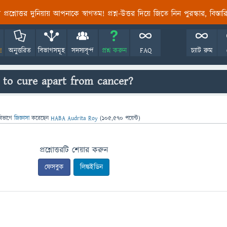
তির প্রশ্নোত্তর দুনিয়ায় আপনাকে স্বাগতম! প্রশ্ন-উত্তর দিয়ে জিতে নিন পুরস্কার, বিস্ত
!
অনুত্তরিত
বিভাগসমূহ
সদস্যবৃন্দ
প্রশ্ন করুন
FAQ
চ্যাট রুম
e to cure apart from cancer?
বিভাগে
জিজ্ঞাসা
করেছেন
HABA Audrita Roy
(
105,570
পয়েন্ট)
প্রশ্নোত্তরটি শেয়ার করুন
ফেসবুক
লিঙ্কইডিন