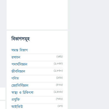
বিভাগসমূহ
সমস্ত বিভাগ
(641)
রসায়ন
(1,035)
পদার্থবিজ্ঞান
(1,830)
জীববিজ্ঞান
(159)
গণিত
(526)
জ্যোতির্বিজ্ঞান
(1,989)
স্বাস্থ্য ও চিকিৎসা
(736)
প্রযুক্তি
(67)
আইকিউ