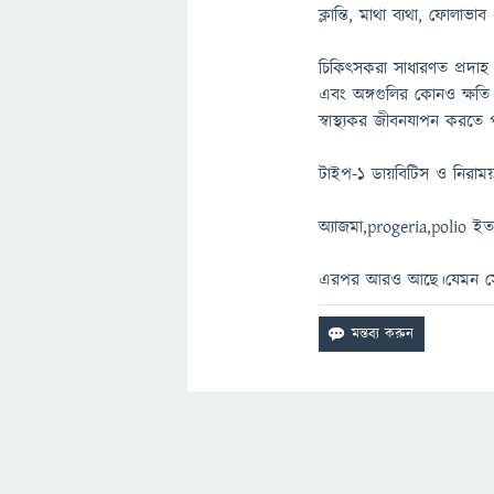
ক্লান্তি, মাথা ব্যথা, ফোলাভা
চিকিত্সকরা সাধারণত প্রদাহ 
এবং অঙ্গগুলির কোনও ক্ষতি 
স্বাস্থ্যকর জীবনযাপন করতে 
টাইপ-১ ডায়বিটিস ও নিরাময়য
অ্যাজমা,progeria,polio ইত্
এরপর আরও আছে।যেমন স্ট্র