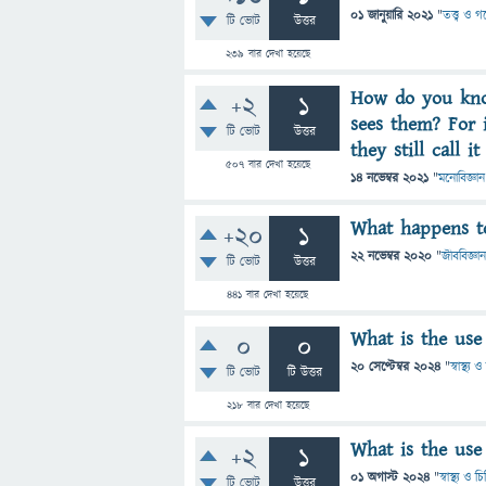
01 জানুয়ারি 2021
"
তত্ত্ব ও 
টি ভোট
উত্তর
239
বার দেখা হয়েছে
How do you kno
+2
1
sees them? For i
টি ভোট
উত্তর
they still call it
507
বার দেখা হয়েছে
14 নভেম্বর 2021
"
মনোবিজ্ঞান
What happens t
+20
1
22 নভেম্বর 2020
"
জীববিজ্ঞান
টি ভোট
উত্তর
441
বার দেখা হয়েছে
What is the use
0
0
20 সেপ্টেম্বর 2024
"
স্বাস্থ্য
টি ভোট
টি উত্তর
218
বার দেখা হয়েছে
What is the use
+2
1
01 অগাস্ট 2024
"
স্বাস্থ্য ও 
টি ভোট
উত্তর