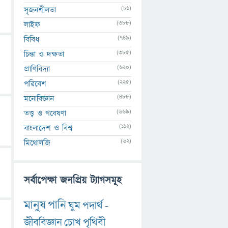
(81)
সৃজনশীলতা
(388)
লাইফ
(749)
বিবিধ
(385)
চিন্তা ও দক্ষতা
(620)
প্রাণিবিদ্যা
(225)
পরিবেশ
(488)
মনোবিজ্ঞান
(669)
তত্ত্ব ও গবেষণা
(112)
বাংলাদেশ ও বিশ্ব
(62)
মিথোলজি
সর্বাপেক্ষা জনপ্রিয় ট্যাগসমূহ
মানুষ
পানি
ঘুম
পদার্থ
-
জীববিজ্ঞান
চোখ
পৃথিবী