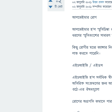
+2
02 জানুয়ারি 2021
উত্তর প্রদান
করেছ
টি ভোট
02 জানুয়ারি 2021
সম্পাদিত
করেছে
আলঝেইমার রোগ
আলঝেইমার হ'ল স্মৃতিচিন্তা
ধরণের স্মৃতিভ্রংশের সাধারণ
কিছু রোগীর মধ্যে ক্যান্সার
লাভ করতে পারেনি।
এইচআইভি / এইডস
এইচআইভি হ'ল সর্বাধিক স্
অতিরিক্ত সংক্রমণের জন্য আ
ওঠে।এর ঔষধগুুলো
রোগের অগ্রগতি কমাতে পার