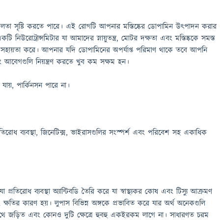
িলতা সৃষ্টি করতে পারে। এই রোগটি আপনার মস্তিষ্কের ডোপামিন উত্পাদন করার
টি নিউরোট্রান্সমিটার যা আমাদের স্নায়ুতন্ত্র, মোটর দক্ষতা এবং মস্তিষ্ককে সমস্ত
 সহায়তা করে। আপনার যদি ডোপামিনের অপর্যাপ্ত পরিমাণ থাকে তবে আপনি
বেগগুলি নিয়ন্ত্রণ করতে খুব কম সক্ষম হন।
া যায়, পার্কিনসন পারে না।
রোধ ব্যবস্থা, জিনেটিক্স, ভাইরাসগুলির সংস্পর্শ এবং পরিবেশ সহ একাধিক
যা প্রতিরোধ ব্যবস্থা অ্যান্টিবডি তৈরি করে যা স্বাস্থ্যকর কোষ এবং টিস্যু আক্রমণ
 ক্ষতির কারণ হয়। লুপাস বিভিন্ন অঙ্গকে প্রভাবিত করে যার অর্থ অনেকগুলি
াথে জড়িত এবং কোনও দুটি ক্ষেত্রে হুবহু একইরকম লাগে না। সাধারণত চরম