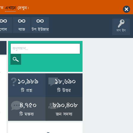
ারিত
এখানে
দেখুন।
পোল
ব্যাজ
টপ ইউজার
লগ ইন
10,989
18,690
টি প্রশ্ন
টি উত্তর
4,750
890,408
টি মন্তব্য
জন সদস্য