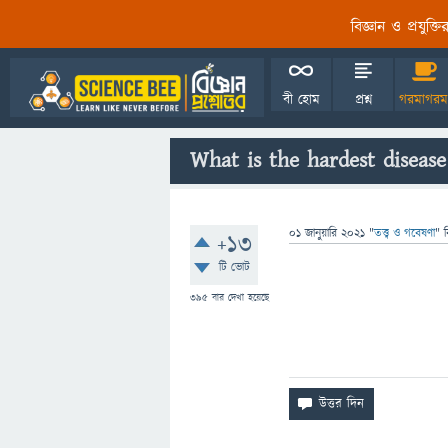
বিজ্ঞান ও প্রযুক্
বী হোম
প্রশ্ন
গরমাগরম
What is the hardest diseas
01 জানুয়ারি 2021
"
তত্ত্ব ও গবেষণা
" 
+13
টি ভোট
395
বার দেখা হয়েছে