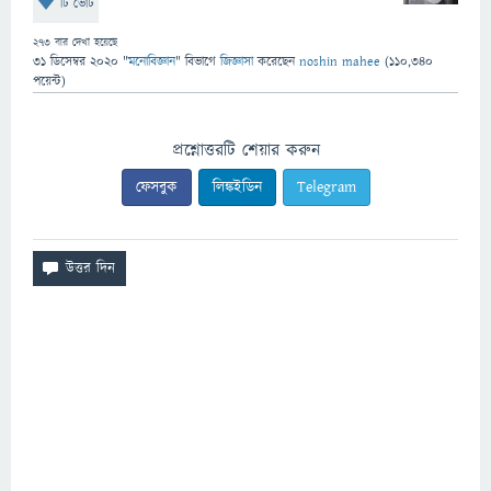
টি ভোট
273
বার দেখা হয়েছে
31 ডিসেম্বর 2020
"
মনোবিজ্ঞান
" বিভাগে
জিজ্ঞাসা
করেছেন
noshin mahee
(
110,340
পয়েন্ট)
প্রশ্নোত্তরটি শেয়ার করুন
ফেসবুক
লিঙ্কইডিন
Telegram