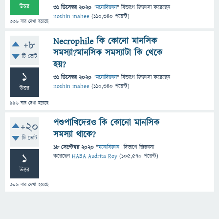
উত্তর
31 ডিসেম্বর 2020
"
মনোবিজ্ঞান
" বিভাগে
জিজ্ঞাসা
করেছেন
noshin mahee
(
110,340
পয়েন্ট)
336
বার দেখা হয়েছে
Necrophile কি কোনো মানসিক
+8
সমস্যা?মানসিক সমস্যাটা কি থেকে
টি ভোট
হয়?
1
31 ডিসেম্বর 2020
"
মনোবিজ্ঞান
" বিভাগে
জিজ্ঞাসা
করেছেন
noshin mahee
(
110,340
পয়েন্ট)
উত্তর
996
বার দেখা হয়েছে
পশুপাখিদেরও কি কোনো মানসিক
+20
সমস্যা থাকে?
টি ভোট
18 সেপ্টেম্বর 2020
"
মনোবিজ্ঞান
" বিভাগে
জিজ্ঞাসা
1
করেছেন
HABA Audrita Roy
(
105,570
পয়েন্ট)
উত্তর
306
বার দেখা হয়েছে