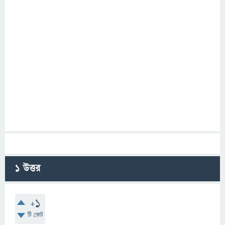
1
উত্তর
+1
টি ভোট