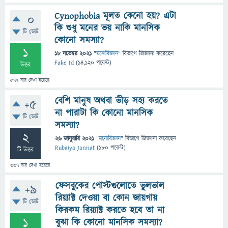
Cynophobia মূলত কেনো হয়? এটা
0
কি শুধু মনের ভয় নাকি মানসিক
টি ভোট
কোনো সমস্যা?
1
18 নভেম্বর 2021
"
মনোবিজ্ঞান
" বিভাগে
জিজ্ঞাসা
করেছেন
Fake Id
(
14,120
পয়েন্ট)
উত্তর
577
বার দেখা হয়েছে
বেশি মানুষ অথবা ভীড় সহ্য করতে
+5
না পারাটা কি কোনো মানসিক
টি ভোট
সমস্যা?
2
26 জানুয়ারি 2021
"
মনোবিজ্ঞান
" বিভাগে
জিজ্ঞাসা
করেছেন
Rubaiya Jannat
(
180
পয়েন্ট)
টি উত্তর
667
বার দেখা হয়েছে
ফেসবুকের পোস্টগুলোতে ভুলভাল
+9
রিয়্যাক্ট দেওয়া বা কোন জায়গায়
টি ভোট
কিরকম রিয়্যাক্ট করতে হবে তা না
1
বুঝা কি কোনো মানসিক সমস্যা?