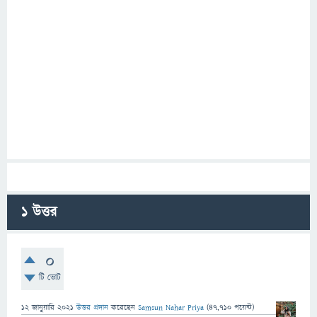
1
উত্তর
0
টি ভোট
12 জানুয়ারি 2021
উত্তর প্রদান
করেছেন
Samsun Nahar Priya
(
47,710
পয়েন্ট)