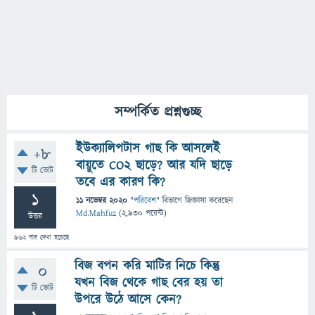
সম্পর্কিত প্রশ্নগুচ্ছ
ইউক্যালিপটাস গাছ কি আসলেই
+8
বায়ুতে CO2 ছাড়ে? আর যদি ছাড়ে
টি ভোট
তবে এর কারণ কি?
1
11 নভেম্বর 2020
"
পরিবেশ
" বিভাগে
জিজ্ঞাসা
করেছেন
Md.Mahfuz
(
2,930
পয়েন্ট)
উত্তর
962
বার দেখা হয়েছে
বিজ বপন করি মাটির নিচে কিন্তু
0
যখন বিজ থেকে গাছ বের হয় তা
টি ভোট
উপরে উঠে আসে কেন?