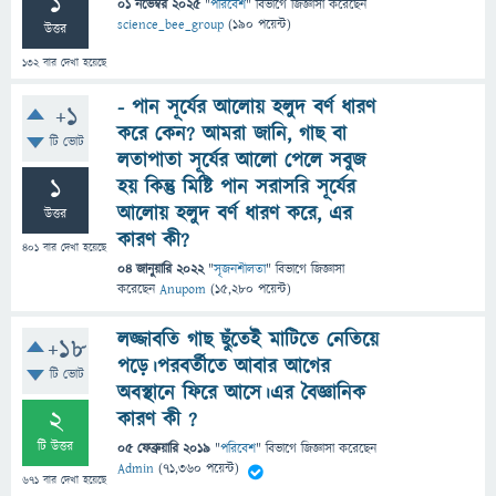
1
01 নভেম্বর 2025
"
পরিবেশ
" বিভাগে
জিজ্ঞাসা
করেছেন
science_bee_group
(
190
পয়েন্ট)
উত্তর
132
বার দেখা হয়েছে
- পান সূর্যের আলোয় হলুদ বর্ণ ধারণ
+1
করে কেন? আমরা জানি, গাছ বা
টি ভোট
লতাপাতা সূর্যের আলো পেলে সবুজ
1
হয় কিন্তু মিষ্টি পান সরাসরি সূর্যের
আলোয় হলুদ বর্ণ ধারণ করে, এর
উত্তর
কারণ কী?
401
বার দেখা হয়েছে
04 জানুয়ারি 2022
"
সৃজনশীলতা
" বিভাগে
জিজ্ঞাসা
করেছেন
Anupom
(
15,280
পয়েন্ট)
লজ্জাবতি গাছ ছুঁতেই মাটিতে নেতিয়ে
+18
পড়ে।পরবর্তীতে আবার আগের
টি ভোট
অবস্থানে ফিরে আসে।এর বৈজ্ঞানিক
2
কারণ কী ?
টি উত্তর
05 ফেব্রুয়ারি 2019
"
পরিবেশ
" বিভাগে
জিজ্ঞাসা
করেছেন
Admin
(
71,360
পয়েন্ট)
671
বার দেখা হয়েছে