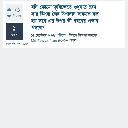
যদি কোনো কৃষিক্ষেতে শুধুমাত্র জৈব
+1
সার কিংবা জৈব উপাদান ব্যবহার করা
টি ভোট
হয় তবে এর উপর কী ধরনের প্রভাব
1
পড়বে?
উত্তর
15 সেপ্টেম্বর 2022
"
পরিবেশ
" বিভাগে
জিজ্ঞাসা
করেছেন
Md. Taseen Alam
(
8,590
পয়েন্ট)
330
বার দেখা হয়েছে