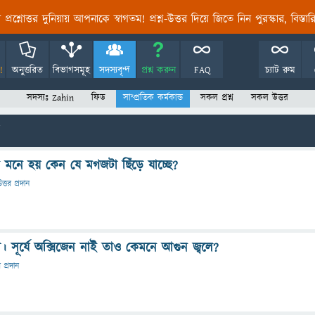
তির প্রশ্নোত্তর দুনিয়ায় আপনাকে স্বাগতম! প্রশ্ন-উত্তর দিয়ে জিতে নিন পুরস্কার, বিস্ত
!
অনুত্তরিত
বিভাগসমূহ
সদস্যবৃন্দ
প্রশ্ন করুন
FAQ
চ্যাট রুম
সদস্যঃ Zahin
ফিড
সাম্প্রতিক কর্মকান্ড
সকল প্রশ্ন
সকল উত্তর
 মনে হয় কেন যে মগজটা ছিঁড়ে যাচ্ছে?
ত্তর প্রদান
া। সূর্যে অক্সিজেন নাই তাও কেমনে আগুন জ্বলে?
র প্রদান