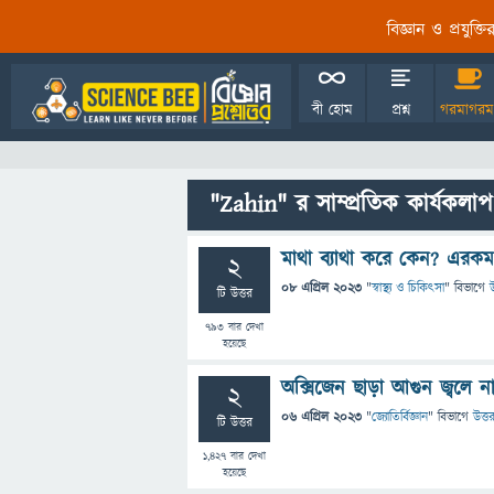
বিজ্ঞান ও প্রযুক্
বী হোম
প্রশ্ন
গরমাগরম
"Zahin" র সাম্প্রতিক কার্যকলাপ
মাথা ব্যাথা করে কেন? এরকম
2
08 এপ্রিল 2023
"
স্বাস্থ্য ও চিকিৎসা
" বিভাগে
উ
টি উত্তর
793
বার দেখা
হয়েছে
অক্সিজেন ছাড়া আগুন জ্বলে ন
2
06 এপ্রিল 2023
"
জ্যোতির্বিজ্ঞান
" বিভাগে
উত্ত
টি উত্তর
1,427
বার দেখা
হয়েছে