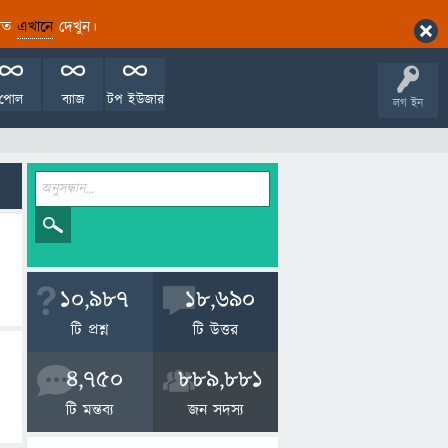
ারিত
এখানে
দেখুন।
পোল
ব্যাজ
টপ ইউজার
লগ ইন
10,987
18,690
টি প্রশ্ন
টি উত্তর
4,750
889,881
টি মন্তব্য
জন সদস্য