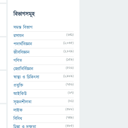
বিভাগসমূহ
সমস্ত বিভাগ
(641)
রসায়ন
(1,035)
পদার্থবিজ্ঞান
(1,829)
জীববিজ্ঞান
(159)
গণিত
(526)
জ্যোতির্বিজ্ঞান
(1,989)
স্বাস্থ্য ও চিকিৎসা
(736)
প্রযুক্তি
(67)
আইকিউ
(81)
সৃজনশীলতা
(388)
লাইফ
(749)
বিবিধ
(385)
চিন্তা ও দক্ষতা