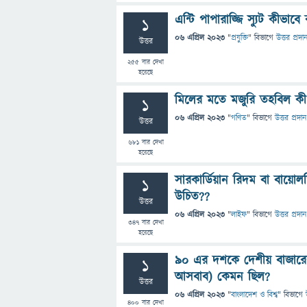
এন্টি পাপারাজ্জি স্যুট কীভাব
1
06 এপ্রিল 2023
"
প্রযুক্তি
" বিভাগে
উত্তর প্রদা
উত্তর
255
বার দেখা
হয়েছে
মিলের মতে মজুরি তহবিল কী
1
06 এপ্রিল 2023
"
গণিত
" বিভাগে
উত্তর প্রদান
উত্তর
681
বার দেখা
হয়েছে
সারকার্ডিয়ান রিদম বা বায়
1
উচিত??
উত্তর
06 এপ্রিল 2023
"
লাইফ
" বিভাগে
উত্তর প্রদান
347
বার দেখা
হয়েছে
৯০ এর দশকে দেশীয় বাজারের 
1
আসবাব) কেমন ছিল?
উত্তর
06 এপ্রিল 2023
"
বাংলাদেশ ও বিশ্ব
" বিভাগে
400
বার দেখা