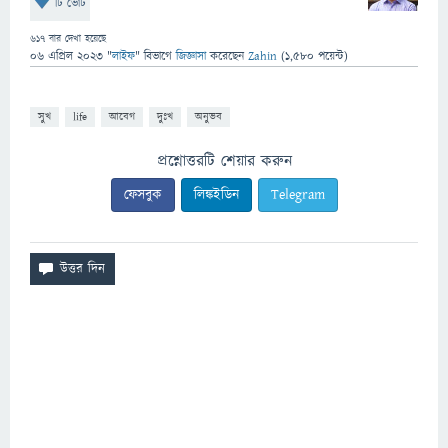
টি ভোট
617
বার দেখা হয়েছে
06 এপ্রিল 2023
"
লাইফ
" বিভাগে
জিজ্ঞাসা
করেছেন
Zahin
(
1,580
পয়েন্ট)
সুখ
life
আবেগ
দুঃখ
অনুভব
প্রশ্নোত্তরটি শেয়ার করুন
ফেসবুক
লিঙ্কইডিন
Telegram