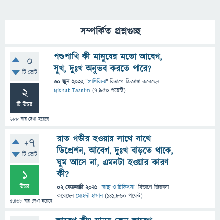
সম্পর্কিত প্রশ্নগুচ্ছ
পশুপাখি কী মানুষের মতো আবেগ,
0
সুখ, দুঃখ অনুভব করতে পারে?
টি ভোট
30 জুন 2022
"
প্রাণিবিদ্যা
" বিভাগে
জিজ্ঞাসা
করেছেন
2
Nishat Tasnim
(
7,950
পয়েন্ট)
টি উত্তর
688
বার দেখা হয়েছে
রাত গভীর হওয়ার সাথে সাথে
+7
ডিপ্রেশন, আবেগ, দুঃখ বাড়তে থাকে,
টি ভোট
ঘুম আসে না, এমনটা হওয়ার কারণ
1
কী?
উত্তর
02 ফেব্রুয়ারি 2021
"
স্বাস্থ্য ও চিকিৎসা
" বিভাগে
জিজ্ঞাসা
করেছেন
মেহেদী হাসান
(
141,860
পয়েন্ট)
5,468
বার দেখা হয়েছে