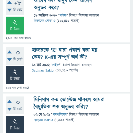
আবেগ কী? মানুষ কেন আবেগ
+8
অনুভব করে?
টি ভোট
19 অক্টোবর 2020
"
লাইফ
" বিভাগে
জিজ্ঞাসা
করেছেন
2
বিজ্ঞানের পোকা ৫
(
123,410
পয়েন্ট)
টি উত্তর
2,915
বার দেখা হয়েছে
হাজারকে 'K' দ্বারা প্রকাশ করা হয়
0
কেন? K-এর সম্পূর্ণ অর্থ কী?
টি ভোট
10 মার্চ 2022
"
লাইফ
" বিভাগে
জিজ্ঞাসা
করেছেন
2
Sadman Sakib.
(
33,350
পয়েন্ট)
টি উত্তর
926
বার দেখা হয়েছে
মিনিমাম কত ভোল্টেজ থাকলে আমরা
0
বৈদ্যুতিক শক অনুভব করি??
টি ভোট
02 মে 2021
"
পদার্থবিজ্ঞান
" বিভাগে
জিজ্ঞাসা
করেছেন
2
Nirjon Barua
(
7,990
পয়েন্ট)
টি উত্তর