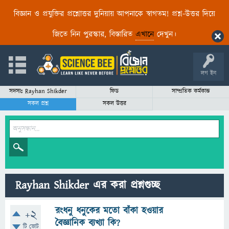
বিজ্ঞান ও প্রযুক্তির প্রশ্নোত্তর দুনিয়ায় আপনাকে স্বাগতম! প্রশ্ন-উত্তর দিয়ে
জিতে নিন পুরস্কার, বিস্তারিত
এখানে
দেখুন।
লগ ইন
সদস্যঃ Rayhan Shikder
ফিড
সাম্প্রতিক কর্মকান্ড
সকল প্রশ্ন
সকল উত্তর
Rayhan Shikder এর করা প্রশ্নগুচ্ছ
রংধনু ধনুকের মতো বাঁকা হওয়ার
+2
বৈজ্ঞানিক ব্যখ্যা কি?
টি ভোট