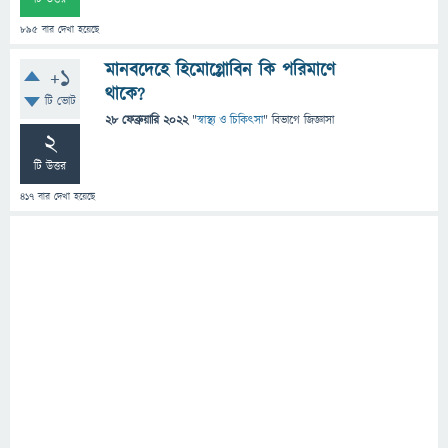
895
বার দেখা হয়েছে
মানবদেহে হিমোগ্লোবিন কি পরিমাণে
+1
থাকে?
টি ভোট
28 ফেব্রুয়ারি 2022
"
স্বাস্থ্য ও চিকিৎসা
" বিভাগে
জিজ্ঞাসা
2
টি উত্তর
417
বার দেখা হয়েছে