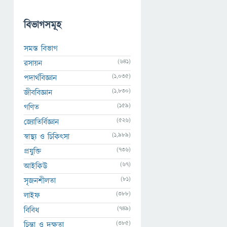
বিভাগসমূহ
সমস্ত বিভাগ
(641)
রসায়ন
(1,035)
পদার্থবিজ্ঞান
(1,830)
জীববিজ্ঞান
(159)
গণিত
(526)
জ্যোতির্বিজ্ঞান
(1,989)
স্বাস্থ্য ও চিকিৎসা
(736)
প্রযুক্তি
(67)
আইকিউ
(81)
সৃজনশীলতা
(388)
লাইফ
(749)
বিবিধ
(385)
চিন্তা ও দক্ষতা