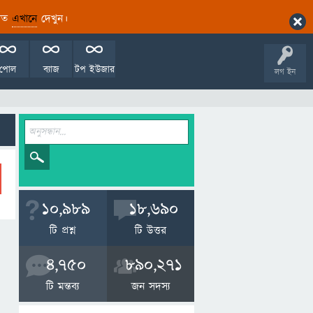
ারিত
এখানে
দেখুন।
পোল
ব্যাজ
টপ ইউজার
লগ ইন
10,989
18,690
টি প্রশ্ন
টি উত্তর
4,750
890,271
টি মন্তব্য
জন সদস্য