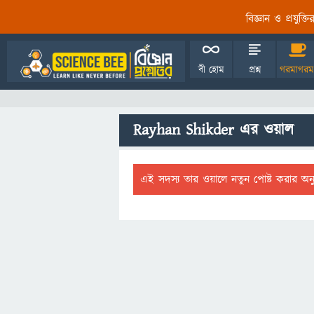
বিজ্ঞান ও প্রযুক্
বী হোম
প্রশ্ন
গরমাগরম
Rayhan Shikder এর ওয়াল
এই সদস্য তার ওয়ালে নতুন পোষ্ট করার অন