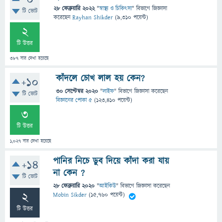
0
28 ফেব্রুয়ারি 2022
"
স্বাস্থ্য ও চিকিৎসা
" বিভাগে
জিজ্ঞাসা
টি ভোট
করেছেন
Rayhan Shikder
(
9,310
পয়েন্ট)
2
টি উত্তর
387
বার দেখা হয়েছে
কাঁদলে চোখ লাল হয় কেন?
+10
30 সেপ্টেম্বর 2020
"
লাইফ
" বিভাগে
জিজ্ঞাসা
করেছেন
টি ভোট
বিজ্ঞানের পোকা ৫
(
123,410
পয়েন্ট)
3
টি উত্তর
1,027
বার দেখা হয়েছে
পানির নিচে ডুব দিয়ে কাঁদা করা যায়
+14
না কেন ?
টি ভোট
28 ফেব্রুয়ারি 2020
"
আইকিউ
" বিভাগে
জিজ্ঞাসা
করেছেন
2
Mobin Sikder
(
15,760
পয়েন্ট)
টি উত্তর