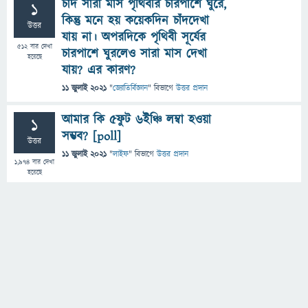
চাঁদ সারা মাস পৃথিবীর চারপাশে ঘুরে,
1
কিন্তু মনে হয় কয়েকদিন চাঁদদেখা
উত্তর
যায় না। অপরদিকে পৃথিবী সূর্যের
512
বার দেখা
চারপাশে ঘুরলেও সারা মাস দেখা
হয়েছে
যায়? এর কারণ?
11 জুলাই 2021
"
জ্যোতির্বিজ্ঞান
" বিভাগে
উত্তর প্রদান
আমার কি 5ফুট 6ইঞ্চি লম্বা হওয়া
1
সম্ভব? [poll]
উত্তর
11 জুলাই 2021
"
লাইফ
" বিভাগে
উত্তর প্রদান
1,974
বার দেখা
হয়েছে