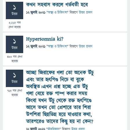
কখন সহবাস করলে গর্ভবতী হবে
1
12 জুলাই 2021
"
স্বাস্থ্য ও চিকিৎসা
" বিভাগে
উত্তর প্রদান
উত্তর
3,265
বার
দেখা হয়েছে
Hypersomnia ki?
1
12 জুলাই 2021
"
স্বাস্থ্য ও চিকিৎসা
" বিভাগে
উত্তর প্রদান
উত্তর
493
বার দেখা
হয়েছে
আচ্ছা জিরাফের গলা তো অনেক উঁচু
1
এবং তার হৃৎপিণ্ড নিচে বা বুকে
উত্তর
অবস্থিত।এখন প্রশ্ন হচ্ছে এত উঁচু
713
বার দেখা
গলা বেয়ে রক্ত পাম্প করার সময়
হয়েছে
কিংবা যখন উঁচু থেকে রক্ত হৃৎপিণ্ডে
আসে তখন তো প্রেশারে তার শিরা
উপশিরা ছিন্নভিন্ন হয়ে যাওয়ার কথা,
তারপরেও তাদের কিছু হয় না কেন?
11 জুলাই 2021
"
জীববিজ্ঞান
" বিভাগে
উত্তর প্রদান