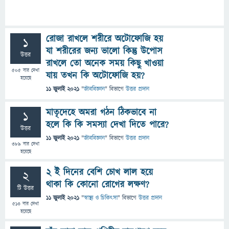
রোজা রাখলে শরীরে অটোফোজি হয়
1
যা শরীরের জন্য ভালো কিন্তু উপোস
উত্তর
রাখলে তো অনেক সময় কিছু খাওয়া
505
বার দেখা
যায় তখন কি অটোফোজি হয়?
হয়েছে
11 জুলাই 2021
"
জীববিজ্ঞান
" বিভাগে
উত্তর প্রদান
মাতৃদেহে অমরা গঠন ঠিকভাবে না
1
হলে কি কি সমস্যা দেখা দিতে পারে?
উত্তর
11 জুলাই 2021
"
জীববিজ্ঞান
" বিভাগে
উত্তর প্রদান
389
বার দেখা
হয়েছে
২ ই দিনের বেশি চোখ লাল হয়ে
2
থাকা কি কোনো রোগের লক্ষণ?
টি উত্তর
11 জুলাই 2021
"
স্বাস্থ্য ও চিকিৎসা
" বিভাগে
উত্তর প্রদান
513
বার দেখা
হয়েছে