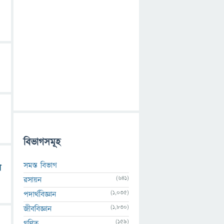
বিভাগসমূহ
সমস্ত বিভাগ
র
(641)
রসায়ন
(1,035)
পদার্থবিজ্ঞান
(1,830)
জীববিজ্ঞান
(159)
গণিত