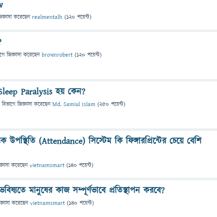
w
িজ্ঞাসা
করেছেন
realmentalh
(
120
পয়েন্ট)
?
াগে
জিজ্ঞাসা
করেছেন
brownrobert
(
120
পয়েন্ট)
Sleep Paralysis হয় কেন?
 বিভাগে
জিজ্ঞাসা
করেছেন
Md. Samiul Islam
(
250
পয়েন্ট)
িক উপস্থিতি (Attendance) সিস্টেম কি ফিঙ্গারপ্রিন্টের চেয়ে বেশি
জ্ঞাসা
করেছেন
vietnamsmart
(
140
পয়েন্ট)
 কি ভবিষ্যতে মানুষের কাজ সম্পূর্ণভাবে প্রতিস্থাপন করবে?
জ্ঞাসা
করেছেন
vietnamsmart
(
140
পয়েন্ট)