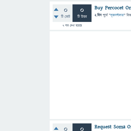
Buy Percocet On
0
0
2 দিন
পূর্বে
"
সৃজনশীলতা
" বিভ
টি ভোট
টি উত্তর
7
বার দেখা হয়েছে
Request Soma On
0
0