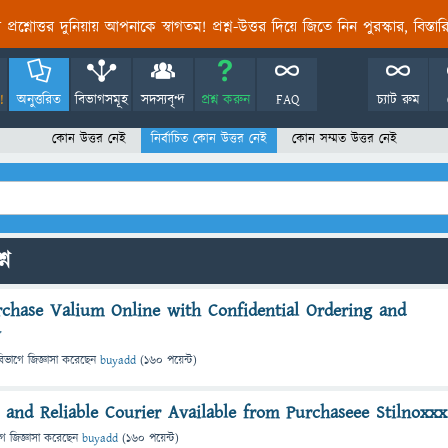
তির প্রশ্নোত্তর দুনিয়ায় আপনাকে স্বাগতম! প্রশ্ন-উত্তর দিয়ে জিতে নিন পুরস্কার, বিস্ত
!
অনুত্তরিত
বিভাগসমূহ
সদস্যবৃন্দ
প্রশ্ন করুন
FAQ
চ্যাট রুম
কোন উত্তর নেই
নির্বাচিত কোন উত্তর নেই
কোন সম্মত উত্তর নেই
্ন
chase Valium Online with Confidential Ordering and
y
বিভাগে
জিজ্ঞাসা
করেছেন
buyadd
(
160
পয়েন্ট)
 and Reliable Courier Available from Purchaseee Stilnoxxx
গে
জিজ্ঞাসা
করেছেন
buyadd
(
160
পয়েন্ট)