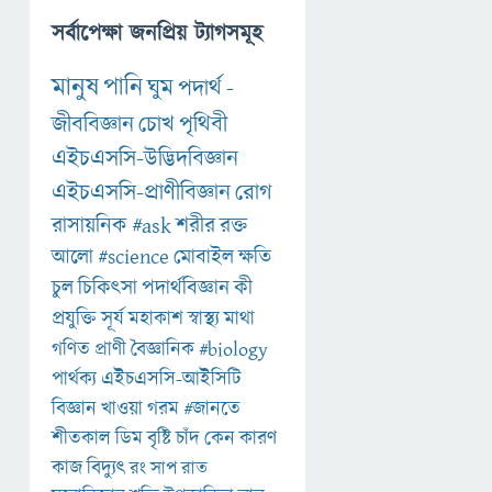
সর্বাপেক্ষা জনপ্রিয় ট্যাগসমূহ
মানুষ
পানি
ঘুম
পদার্থ
-
জীববিজ্ঞান
চোখ
পৃথিবী
এইচএসসি-উদ্ভিদবিজ্ঞান
এইচএসসি-প্রাণীবিজ্ঞান
রোগ
রাসায়নিক
#ask
শরীর
রক্ত
আলো
#science
মোবাইল
ক্ষতি
চুল
চিকিৎসা
পদার্থবিজ্ঞান
কী
প্রযুক্তি
সূর্য
মহাকাশ
স্বাস্থ্য
মাথা
গণিত
প্রাণী
বৈজ্ঞানিক
#biology
পার্থক্য
এইচএসসি-আইসিটি
বিজ্ঞান
খাওয়া
গরম
#জানতে
শীতকাল
ডিম
বৃষ্টি
চাঁদ
কেন
কারণ
কাজ
বিদ্যুৎ
রং
সাপ
রাত