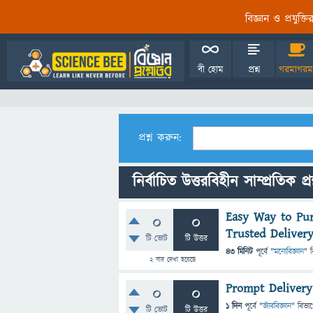
বিজ্ঞান ও প্রযুক্
বী হোম
প্রশ্ন
গরমাগরম
প্রশ্ন করুন:
নির্বাচিত উত্তরবিহীন সাম্প্রতিক প্রশ
Easy Way to Pur
0
0
Trusted Deliver
টি ভোট
টি উত্তর
43 মিনিট
পূর্বে
"
মনোবিজ্ঞান
" 
2
বার দেখা হয়েছে
Prompt Delivery
0
0
1 দিন
পূর্বে
"
জীববিজ্ঞান
" বিভা
টি ভোট
টি উত্তর