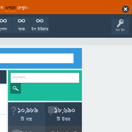
ারিত
এখানে
দেখুন।
পোল
ব্যাজ
টপ ইউজার
লগ ইন
10,989
18,690
টি প্রশ্ন
টি উত্তর