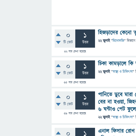
হিজড়াদের কেনো তৃ
0
1
22 জুলাই
"
মিথোলজি
" বিভাগে
টি ভোট
উত্তর
32
বার দেখা হয়েছে
চিকা কামড়ালে কি 
0
1
22 জুলাই
"
স্বাস্থ্য ও চিকিৎসা
" 
টি ভোট
উত্তর
35
বার দেখা হয়েছে
পানিতে ডুবে মারা
0
1
বের না হওয়া, জিহ
টি ভোট
উত্তর
৬ ঘন্টাও পেট ফুলে
39
বার দেখা হয়েছে
22 জুলাই
"
স্বাস্থ্য ও চিকিৎসা
" 
এনাল ফিসার রোগ 
0
1