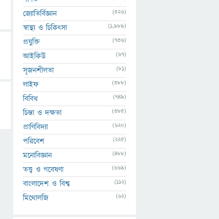
(526)
জ্যোতির্বিজ্ঞান
(1,989)
স্বাস্থ্য ও চিকিৎসা
(736)
প্রযুক্তি
(67)
আইকিউ
(81)
সৃজনশীলতা
(388)
লাইফ
(749)
বিবিধ
(385)
চিন্তা ও দক্ষতা
(620)
প্রাণিবিদ্যা
(225)
পরিবেশ
(488)
মনোবিজ্ঞান
(669)
তত্ত্ব ও গবেষণা
(112)
বাংলাদেশ ও বিশ্ব
(62)
মিথোলজি