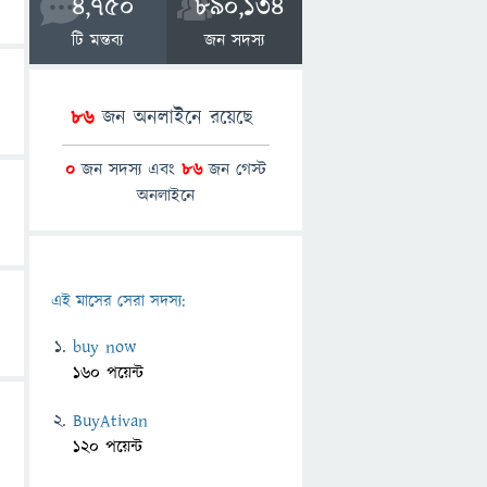
4,750
890,134
টি মন্তব্য
জন সদস্য
86
জন অনলাইনে রয়েছে
0
জন সদস্য এবং
86
জন গেস্ট
অনলাইনে
এই মাসের সেরা সদস্য:
buy now
160 পয়েন্ট
BuyAtivan
120 পয়েন্ট