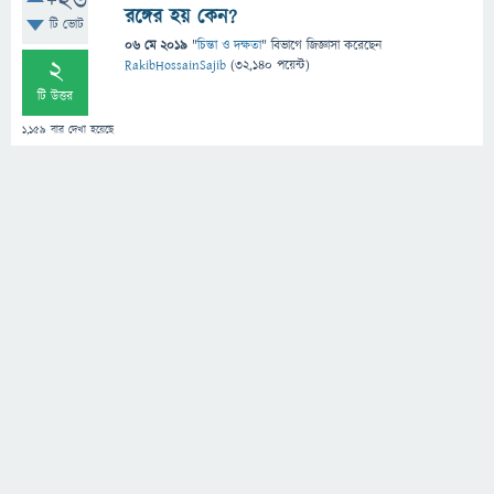
+26
রঙ্গের হয় কেন?
টি ভোট
06 মে 2019
"
চিন্তা ও দক্ষতা
" বিভাগে
জিজ্ঞাসা
করেছেন
2
RakibHossainSajib
(
32,140
পয়েন্ট)
টি উত্তর
1,159
বার দেখা হয়েছে