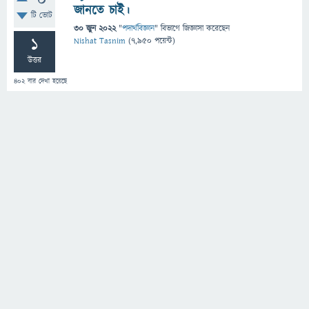
0
জানতে চাই।
টি ভোট
30 জুন 2022
"
পদার্থবিজ্ঞান
" বিভাগে
জিজ্ঞাসা
করেছেন
1
Nishat Tasnim
(
7,950
পয়েন্ট)
উত্তর
402
বার দেখা হয়েছে