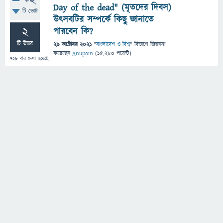
+2
Day of the dead" (মৃতদের দিবস)
টি ভোট
উৎসবটির সম্পর্কে কিছু জানাতে
2
পারবেন কি?
টি উত্তর
29 অক্টোবর 2021
"
বাংলাদেশ ও বিশ্ব
" বিভাগে
জিজ্ঞাসা
করেছেন
Anupom
(
15,280
পয়েন্ট)
728
বার দেখা হয়েছে