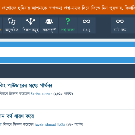
তির প্রশ্নোত্তর দুনিয়ায় আপনাকে স্বাগতম! প্রশ্ন-উত্তর দিয়ে জিতে নিন পুরস্কার, বিস্ত
!
অনুত্তরিত
বিভাগসমূহ
সদস্যবৃন্দ
প্রশ্ন করুন
FAQ
চ্যাট রুম
ং পাউডারের মধ্যে পার্থক্য
বিভাগে
জিজ্ঞাসা
করেছেন
Fariha akther
(
1,810
পয়েন্ট)
োন বর্ণ ধারণ করে
ন
" বিভাগে
জিজ্ঞাসা
করেছেন
Jubair Ahmad YASA
(
170
পয়েন্ট)