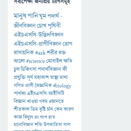
সর্বাপেক্ষা জনপ্রিয় ট্যাগসমূহ
মানুষ
পানি
ঘুম
পদার্থ
-
জীববিজ্ঞান
চোখ
পৃথিবী
এইচএসসি-উদ্ভিদবিজ্ঞান
এইচএসসি-প্রাণীবিজ্ঞান
রোগ
রাসায়নিক
#ask
শরীর
রক্ত
আলো
#science
মোবাইল
ক্ষতি
চুল
চিকিৎসা
পদার্থবিজ্ঞান
কী
প্রযুক্তি
সূর্য
মহাকাশ
স্বাস্থ্য
মাথা
গণিত
প্রাণী
বৈজ্ঞানিক
#biology
পার্থক্য
এইচএসসি-আইসিটি
বিজ্ঞান
খাওয়া
গরম
#জানতে
শীতকাল
ডিম
বৃষ্টি
চাঁদ
কেন
কারণ
কাজ
বিদ্যুৎ
রং
সাপ
রাত
মনোবিজ্ঞান
শক্তি
উপকারিতা
লাল