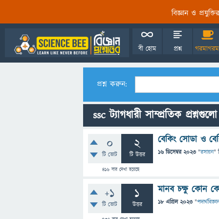
বিজ্ঞান ও প্রযুক্
বী হোম
প্রশ্ন
গরমাগরম
প্রশ্ন করুন:
ssc ট্যাগধারী সাম্প্রতিক প্রশ্নগুলো
বেকিং সোডা ও বেকি
0
2
16 ডিসেম্বর 2023
"
রসায়ন
" 
টি ভোট
টি উত্তর
416
বার দেখা হয়েছে
মানব চক্ষু কোন ক
+1
1
18 এপ্রিল 2023
"
পদার্থবিজ্ঞা
টি ভোট
উত্তর