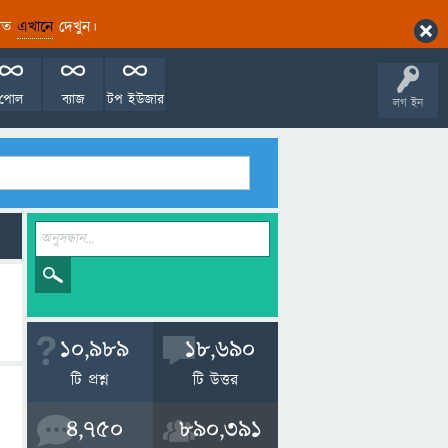
ারিত
এখানে
দেখুন।
পোল
ব্যাজ
টপ ইউজার
লগ ইন
10,989
18,690
টি প্রশ্ন
টি উত্তর
4,750
890,391