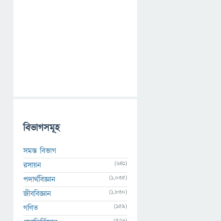
বিভাগসমূহ
সমস্ত বিভাগ
(641)
রসায়ন
(1,035)
পদার্থবিজ্ঞান
(1,830)
জীববিজ্ঞান
(159)
গণিত
(526)