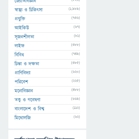
জ্যোতির্বিজ্ঞান
(1,989)
স্বাস্থ্য ও চিকিৎসা
(736)
প্রযুক্তি
(67)
আইকিউ
(81)
সৃজনশীলতা
(388)
লাইফ
(749)
বিবিধ
(385)
চিন্তা ও দক্ষতা
(620)
প্রাণিবিদ্যা
(225)
পরিবেশ
(488)
মনোবিজ্ঞান
(669)
তত্ত্ব ও গবেষণা
(112)
বাংলাদেশ ও বিশ্ব
(62)
মিথোলজি