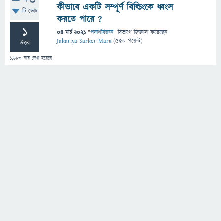
+3
কীভাবে একটি সম্পূর্ণ বিল্ডিংকে ধ্বংস
টি ভোট
করতে পারে ?
1
04 মার্চ 2021
"
পদার্থবিজ্ঞান
" বিভাগে
জিজ্ঞাসা
করেছেন
Jakariya Sarker Maru
(
550
পয়েন্ট)
উত্তর
1,680
বার দেখা হয়েছে