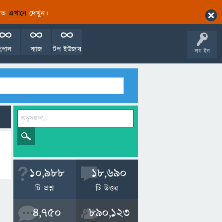
ারিত
এখানে
দেখুন।
পোল
ব্যাজ
টপ ইউজার
লগ ইন
10,988
18,690
টি প্রশ্ন
টি উত্তর
4,750
890,123