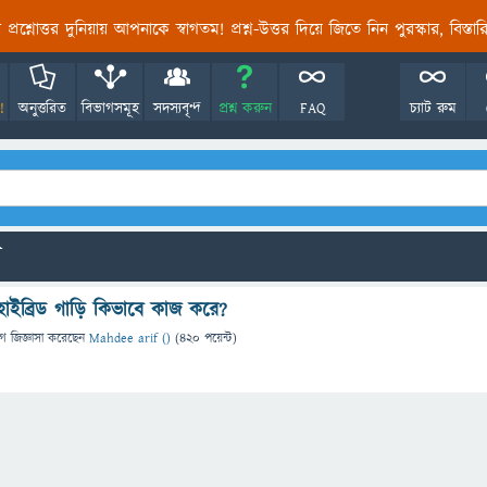
তির প্রশ্নোত্তর দুনিয়ায় আপনাকে স্বাগতম! প্রশ্ন-উত্তর দিয়ে জিতে নিন পুরস্কার, বিস্ত
!
অনুত্তরিত
বিভাগসমূহ
সদস্যবৃন্দ
প্রশ্ন করুন
FAQ
চ্যাট রুম
ো
 হাইব্রিড গাড়ি কিভাবে কাজ করে?
গে
জিজ্ঞাসা
করেছেন
Mahdee arif ()
(
420
পয়েন্ট)