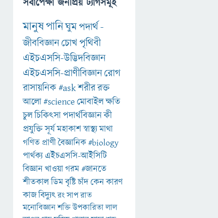
সর্বাপেক্ষা জনপ্রিয় ট্যাগসমূহ
মানুষ
পানি
ঘুম
পদার্থ
-
জীববিজ্ঞান
চোখ
পৃথিবী
এইচএসসি-উদ্ভিদবিজ্ঞান
এইচএসসি-প্রাণীবিজ্ঞান
রোগ
রাসায়নিক
#ask
শরীর
রক্ত
আলো
#science
মোবাইল
ক্ষতি
চুল
চিকিৎসা
পদার্থবিজ্ঞান
কী
প্রযুক্তি
সূর্য
মহাকাশ
স্বাস্থ্য
মাথা
গণিত
প্রাণী
বৈজ্ঞানিক
#biology
পার্থক্য
এইচএসসি-আইসিটি
বিজ্ঞান
খাওয়া
গরম
#জানতে
শীতকাল
ডিম
বৃষ্টি
চাঁদ
কেন
কারণ
কাজ
বিদ্যুৎ
রং
সাপ
রাত
মনোবিজ্ঞান
শক্তি
উপকারিতা
লাল