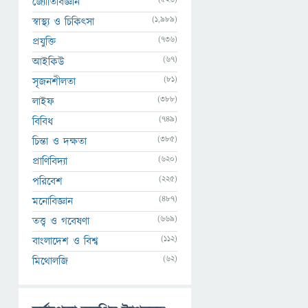
জ্যোতির্বিজ্ঞান
(1,989)
স্বাস্থ্য ও চিকিৎসা
(736)
প্রযুক্তি
(67)
আইকিউ
(81)
সৃজনশীলতা
(388)
লাইফ
(749)
বিবিধ
(385)
চিন্তা ও দক্ষতা
(620)
প্রাণিবিদ্যা
(225)
পরিবেশ
(487)
মনোবিজ্ঞান
(669)
তত্ত্ব ও গবেষণা
(112)
বাংলাদেশ ও বিশ্ব
(62)
মিথোলজি