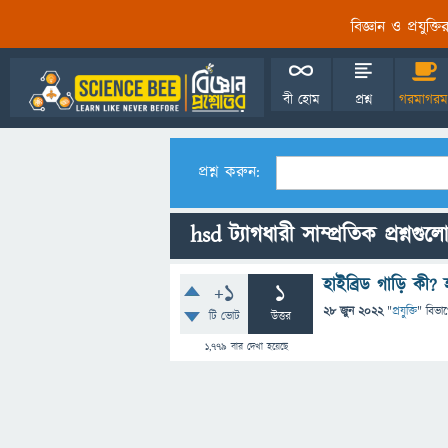
বিজ্ঞান ও প্রযুক্
বী হোম
প্রশ্ন
গরমাগরম
প্রশ্ন করুন:
hsd ট্যাগধারী সাম্প্রতিক প্রশ্নগুল
হাইব্রিড গাড়ি কী?
+1
1
28 জুন 2022
"
প্রযুক্তি
" বিভা
টি ভোট
উত্তর
1,779
বার দেখা হয়েছে