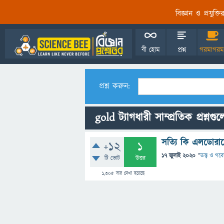
বিজ্ঞান ও প্রযুক্
বী হোম
প্রশ্ন
গরমাগরম
প্রশ্ন করুন:
gold ট্যাগধারী সাম্প্রতিক প্রশ্নগু
সত্যি কি এলডোরাড
+12
1
17 জুলাই 2020
"
তত্ত্ব ও গব
টি ভোট
উত্তর
1,305
বার দেখা হয়েছে