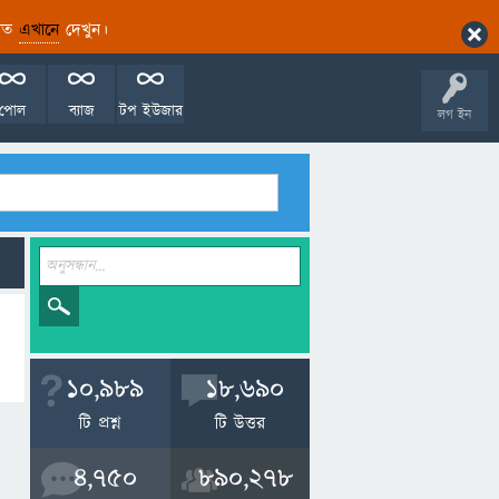
ারিত
এখানে
দেখুন।
পোল
ব্যাজ
টপ ইউজার
লগ ইন
10,989
18,690
টি প্রশ্ন
টি উত্তর
4,750
890,278