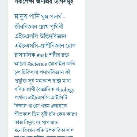
সর্বাপেক্ষা জনপ্রিয় ট্যাগসমূহ
মানুষ
পানি
ঘুম
পদার্থ
-
জীববিজ্ঞান
চোখ
পৃথিবী
এইচএসসি-উদ্ভিদবিজ্ঞান
এইচএসসি-প্রাণীবিজ্ঞান
রোগ
রাসায়নিক
#ask
শরীর
রক্ত
আলো
#science
মোবাইল
ক্ষতি
চুল
চিকিৎসা
পদার্থবিজ্ঞান
কী
প্রযুক্তি
সূর্য
মহাকাশ
স্বাস্থ্য
মাথা
গণিত
প্রাণী
বৈজ্ঞানিক
#biology
পার্থক্য
এইচএসসি-আইসিটি
বিজ্ঞান
খাওয়া
গরম
#জানতে
শীতকাল
ডিম
বৃষ্টি
চাঁদ
কেন
কারণ
কাজ
বিদ্যুৎ
রং
সাপ
রাত
মনোবিজ্ঞান
শক্তি
উপকারিতা
লাল