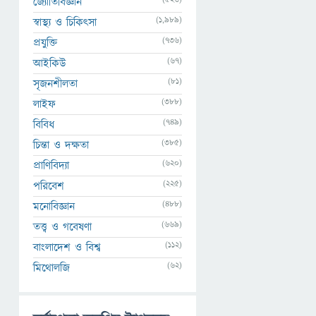
জ্যোতির্বিজ্ঞান
(1,989)
স্বাস্থ্য ও চিকিৎসা
(736)
প্রযুক্তি
(67)
আইকিউ
(81)
সৃজনশীলতা
(388)
লাইফ
(749)
বিবিধ
(385)
চিন্তা ও দক্ষতা
(620)
প্রাণিবিদ্যা
(225)
পরিবেশ
(488)
মনোবিজ্ঞান
(669)
তত্ত্ব ও গবেষণা
(112)
বাংলাদেশ ও বিশ্ব
(62)
মিথোলজি