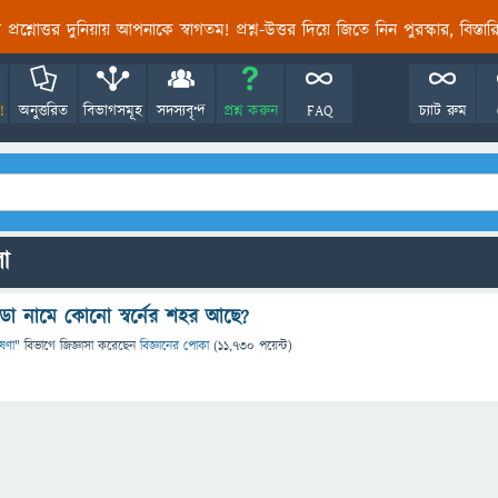
তির প্রশ্নোত্তর দুনিয়ায় আপনাকে স্বাগতম! প্রশ্ন-উত্তর দিয়ে জিতে নিন পুরস্কার, বিস্ত
!
অনুত্তরিত
বিভাগসমূহ
সদস্যবৃন্দ
প্রশ্ন করুন
FAQ
চ্যাট রুম
লো
ো নামে কোনো স্বর্নের শহর আছে?
েষণা
" বিভাগে
জিজ্ঞাসা
করেছেন
বিজ্ঞানের পোকা
(
11,730
পয়েন্ট)