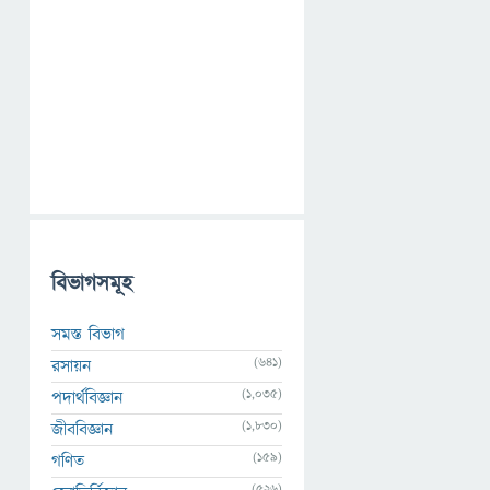
বিভাগসমূহ
সমস্ত বিভাগ
(641)
রসায়ন
(1,035)
পদার্থবিজ্ঞান
(1,830)
জীববিজ্ঞান
(159)
গণিত
(526)