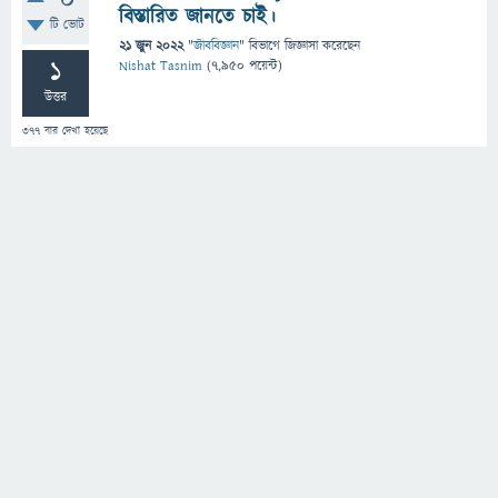
0
বিস্তারিত জানতে চাই।
টি ভোট
21 জুন 2022
"
জীববিজ্ঞান
" বিভাগে
জিজ্ঞাসা
করেছেন
1
Nishat Tasnim
(
7,950
পয়েন্ট)
উত্তর
377
বার দেখা হয়েছে