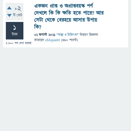
একজন প্রাপ্ত ও অপ্রাপ্তবয়স্ক পর্ণ
+2
দেখলে কি কি ক্ষতি হতে পারে? আর
টি ভোট
সেটা থেকে বেরহয়ে আসার উপায়
1
কি?
উত্তর
01 অগাস্ট 2021
"
স্বাস্থ্য ও চিকিৎসা
" বিভাগে
জিজ্ঞাসা
করেছেন
chhqwoht
(
490
পয়েন্ট)
5,300
বার দেখা হয়েছে