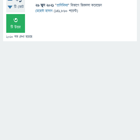
+1
26 জুন 2021
"
প্রাণিবিদ্যা
" বিভাগে
জিজ্ঞাসা
করেছেন
টি ভোট
মেহেদী হাসান
(
141,860
পয়েন্ট)
3
টি উত্তর
1,010
বার দেখা হয়েছে