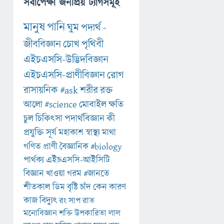
সর্বাপেক্ষা জনপ্রিয় ট্যাগসমূহ
মানুষ
পানি
ঘুম
পদার্থ
-
জীববিজ্ঞান
চোখ
পৃথিবী
এইচএসসি-উদ্ভিদবিজ্ঞান
এইচএসসি-প্রাণীবিজ্ঞান
রোগ
রাসায়নিক
#ask
শরীর
রক্ত
আলো
#science
মোবাইল
ক্ষতি
চুল
চিকিৎসা
পদার্থবিজ্ঞান
কী
প্রযুক্তি
সূর্য
মহাকাশ
স্বাস্থ্য
মাথা
গণিত
প্রাণী
বৈজ্ঞানিক
#biology
পার্থক্য
এইচএসসি-আইসিটি
বিজ্ঞান
খাওয়া
গরম
#জানতে
শীতকাল
ডিম
বৃষ্টি
চাঁদ
কেন
কারণ
কাজ
বিদ্যুৎ
রং
সাপ
রাত
মনোবিজ্ঞান
শক্তি
উপকারিতা
লাল