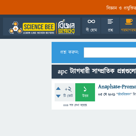
বিজ্ঞান ও প্রযুক্
বী হোম
প্রশ্ন
গরমাগরম
প্রশ্ন করুন:
apc ট্যাগধারী সাম্প্রতিক প্রশ্নগুল
Anaphase-Promo
+2
1
05 মে 2021
"
জীববিজ্ঞান
" বি
টি ভোট
উত্তর
334
বার দেখা হয়েছে