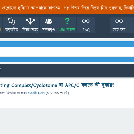
তির প্রশ্নোত্তর দুনিয়ায় আপনাকে স্বাগতম! প্রশ্ন-উত্তর দিয়ে জিতে নিন পুরস্কার, বিস্ত
!
অনুত্তরিত
বিভাগসমূহ
সদস্যবৃন্দ
প্রশ্ন করুন
FAQ
চ্যাট রুম
ো
ting Complex/Cyclosome বা APC/C বলতে কী বুঝায়?
ভাগে
জিজ্ঞাসা
করেছেন
মেহেদী হাসান
(
141,860
পয়েন্ট)