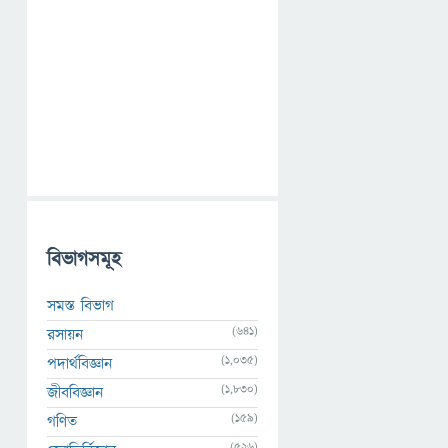
বিভাগসমূহ
সমস্ত বিভাগ
(641)
রসায়ন
(1,035)
পদার্থবিজ্ঞান
(1,830)
জীববিজ্ঞান
(159)
গণিত
(526)