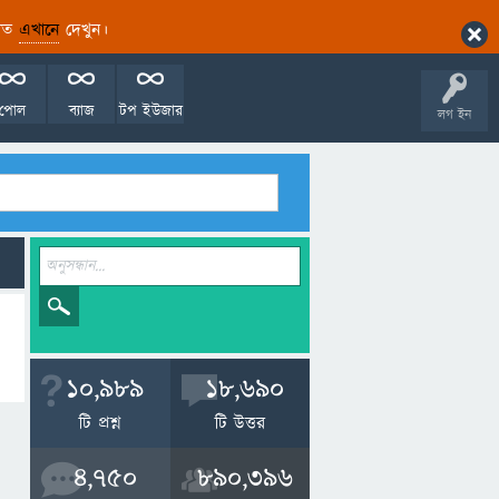
ারিত
এখানে
দেখুন।
পোল
ব্যাজ
টপ ইউজার
লগ ইন
10,989
18,690
টি প্রশ্ন
টি উত্তর
4,750
890,396