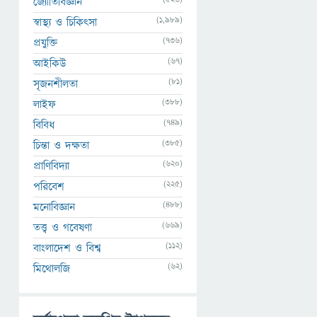
জ্যোতির্বিজ্ঞান
(1,989)
স্বাস্থ্য ও চিকিৎসা
(736)
প্রযুক্তি
(67)
আইকিউ
(81)
সৃজনশীলতা
(388)
লাইফ
(749)
বিবিধ
(385)
চিন্তা ও দক্ষতা
(620)
প্রাণিবিদ্যা
(225)
পরিবেশ
(488)
মনোবিজ্ঞান
(669)
তত্ত্ব ও গবেষণা
(112)
বাংলাদেশ ও বিশ্ব
(62)
মিথোলজি