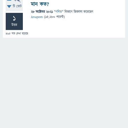
+2
মান কত?
টি ভোট
28 অক্টোবর 2021
"
গণিত
" বিভাগে
জিজ্ঞাসা
করেছেন
1
Anupom
(
15,280
পয়েন্ট)
উত্তর
465
বার দেখা হয়েছে