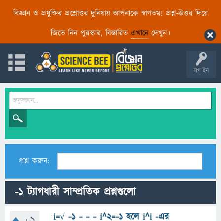
বিজ্ঞান ও প্রযুক্তির প্রশ্নোত্তর দুনিয়ায় আপনাকে স্বাগতম! প্রশ্ন-উত্তর দিয়ে
জিতে নিন পুরস্কার, বিস্তারিত
এখানে
দেখুন।
লগ ইন
প্রশ্ন করুন:
-1 ট্যাগধারী সাম্প্রতিক প্রশ্নগুলো
i=√ −1 − − − i^2=−1 হলে i^i -এর