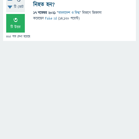
0
নিহত হন?
টি ভোট
17 নভেম্বর 2021
"
বাংলাদেশ ও বিশ্ব
" বিভাগে
জিজ্ঞাসা
3
করেছেন
Fake Id
(
14,120
পয়েন্ট)
টি উত্তর
425
বার দেখা হয়েছে