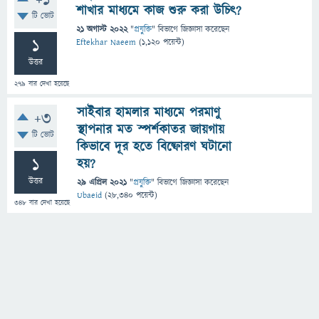
+1
শাখার মাধ্যমে কাজ শুরু করা উচিৎ?
টি ভোট
21 অগাস্ট 2022
"
প্রযুক্তি
" বিভাগে
জিজ্ঞাসা
করেছেন
1
Eftekhar Naeem
(
1,120
পয়েন্ট)
উত্তর
279
বার দেখা হয়েছে
সাইবার হামলার মাধ্যমে পরমাণু
+3
স্থাপনার মত স্পর্শকাতর জায়গায়
টি ভোট
কিভাবে দূর হতে বিষ্ফোরণ ঘটানো
1
হয়?
উত্তর
29 এপ্রিল 2021
"
প্রযুক্তি
" বিভাগে
জিজ্ঞাসা
করেছেন
Ubaeid
(
28,340
পয়েন্ট)
348
বার দেখা হয়েছে