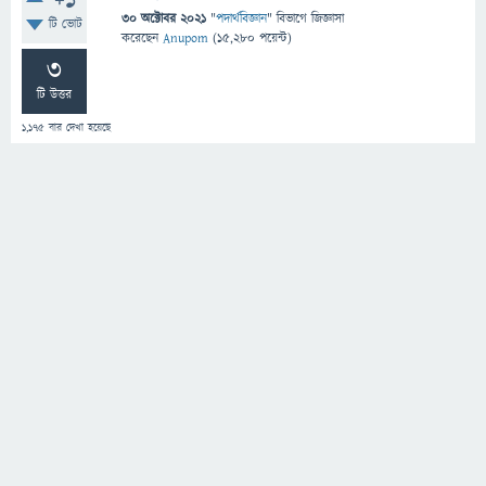
+1
30 অক্টোবর 2021
"
পদার্থবিজ্ঞান
" বিভাগে
জিজ্ঞাসা
টি ভোট
করেছেন
Anupom
(
15,280
পয়েন্ট)
3
টি উত্তর
1,175
বার দেখা হয়েছে