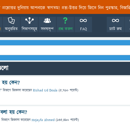
তির প্রশ্নোত্তর দুনিয়ায় আপনাকে স্বাগতম! প্রশ্ন-উত্তর দিয়ে জিতে নিন পুরস্কার, বিস্ত
!
অনুত্তরিত
বিভাগসমূহ
সদস্যবৃন্দ
প্রশ্ন করুন
FAQ
চ্যাট রুম
গুলো
া হয় কেন?
ন
" বিভাগে
জিজ্ঞাসা
করেছেন
Rishad Ud Doula
(
5,760
পয়েন্ট)
 বলা হয় কেন?
" বিভাগে
জিজ্ঞাসা
করেছেন
Hojayfa Ahmed
(
135,490
পয়েন্ট)