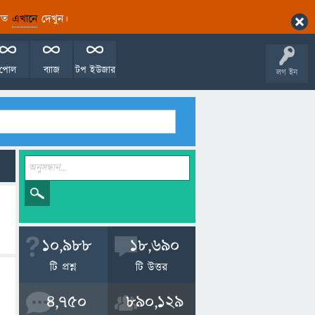
ারিত
এখানে
দেখুন।
পোল
ব্যাজ
টপ ইউজার
লগ ইন
10,988
18,690
টি প্রশ্ন
টি উত্তর
4,750
890,129