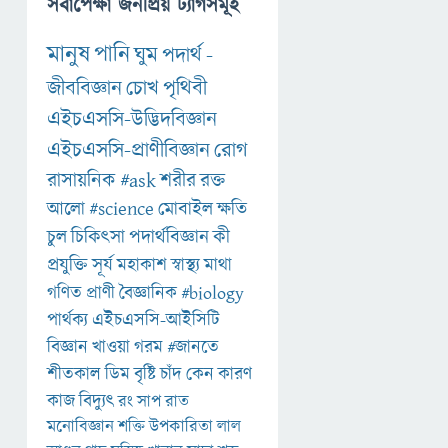
সর্বাপেক্ষা জনপ্রিয় ট্যাগসমূহ
মানুষ
পানি
ঘুম
পদার্থ
-
জীববিজ্ঞান
চোখ
পৃথিবী
এইচএসসি-উদ্ভিদবিজ্ঞান
এইচএসসি-প্রাণীবিজ্ঞান
রোগ
রাসায়নিক
#ask
শরীর
রক্ত
আলো
#science
মোবাইল
ক্ষতি
চুল
চিকিৎসা
পদার্থবিজ্ঞান
কী
প্রযুক্তি
সূর্য
মহাকাশ
স্বাস্থ্য
মাথা
গণিত
প্রাণী
বৈজ্ঞানিক
#biology
পার্থক্য
এইচএসসি-আইসিটি
বিজ্ঞান
খাওয়া
গরম
#জানতে
শীতকাল
ডিম
বৃষ্টি
চাঁদ
কেন
কারণ
কাজ
বিদ্যুৎ
রং
সাপ
রাত
মনোবিজ্ঞান
শক্তি
উপকারিতা
লাল