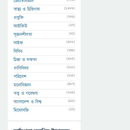
জ্যোতির্বিজ্ঞান
(1,989)
স্বাস্থ্য ও চিকিৎসা
(736)
প্রযুক্তি
(67)
আইকিউ
(81)
সৃজনশীলতা
(388)
লাইফ
(749)
বিবিধ
(385)
চিন্তা ও দক্ষতা
(620)
প্রাণিবিদ্যা
(225)
পরিবেশ
(487)
মনোবিজ্ঞান
(669)
তত্ত্ব ও গবেষণা
(112)
বাংলাদেশ ও বিশ্ব
(62)
মিথোলজি