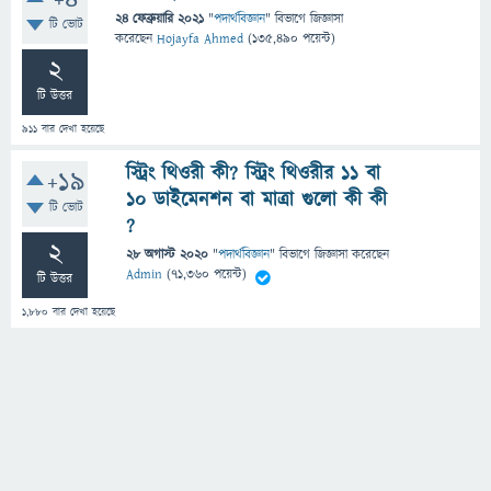
+4
24 ফেব্রুয়ারি 2021
"
পদার্থবিজ্ঞান
" বিভাগে
জিজ্ঞাসা
টি ভোট
করেছেন
Hojayfa Ahmed
(
135,490
পয়েন্ট)
2
টি উত্তর
911
বার দেখা হয়েছে
স্ট্রিং থিওরী কী? স্ট্রিং থিওরীর ১১ বা
+19
১০ ডাইমেনশন বা মাত্রা গুলো কী কী
টি ভোট
?
2
28 অগাস্ট 2020
"
পদার্থবিজ্ঞান
" বিভাগে
জিজ্ঞাসা
করেছেন
Admin
(
71,360
পয়েন্ট)
টি উত্তর
1,880
বার দেখা হয়েছে