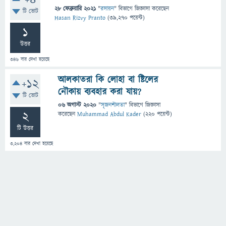
+4
28 ফেব্রুয়ারি 2021
"
রসায়ন
" বিভাগে
জিজ্ঞাসা
করেছেন
টি ভোট
Hasan Rizvy Pranto
(
39,270
পয়েন্ট)
1
উত্তর
346
বার দেখা হয়েছে
আলকাতরা কি লোহা বা ষ্টিলের
+12
নৌকায় ব্যবহার করা যায়?
টি ভোট
06 অগাস্ট 2020
"
সৃজনশীলতা
" বিভাগে
জিজ্ঞাসা
2
করেছেন
Muhammad Abdul Kader
(
220
পয়েন্ট)
টি উত্তর
3,204
বার দেখা হয়েছে