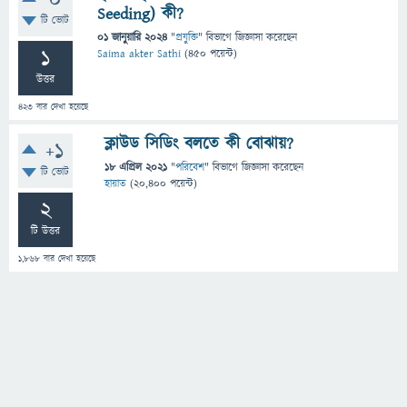
0
Seeding) কী?
টি ভোট
01 জানুয়ারি 2024
"
প্রযুক্তি
" বিভাগে
জিজ্ঞাসা
করেছেন
1
Saima akter Sathi
(
450
পয়েন্ট)
উত্তর
423
বার দেখা হয়েছে
ক্লাউড সিডিং বলতে কী বোঝায়?
+1
18 এপ্রিল 2021
"
পরিবেশ
" বিভাগে
জিজ্ঞাসা
করেছেন
টি ভোট
হায়াত
(
20,400
পয়েন্ট)
2
টি উত্তর
1,868
বার দেখা হয়েছে