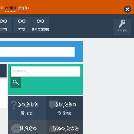
ারিত
এখানে
দেখুন।
পোল
ব্যাজ
টপ ইউজার
লগ ইন
10,989
18,690
টি প্রশ্ন
টি উত্তর
4,750
890,236