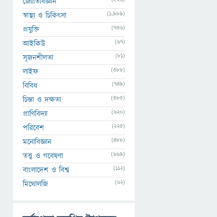
জ্যোতির্বিজ্ঞান
(1,989)
স্বাস্থ্য ও চিকিৎসা
(736)
প্রযুক্তি
(67)
আইকিউ
(81)
সৃজনশীলতা
(388)
লাইফ
(749)
বিবিধ
(385)
চিন্তা ও দক্ষতা
(620)
প্রাণিবিদ্যা
(225)
পরিবেশ
(488)
মনোবিজ্ঞান
(669)
তত্ত্ব ও গবেষণা
(112)
বাংলাদেশ ও বিশ্ব
(62)
মিথোলজি