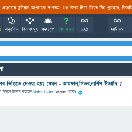
তির প্রশ্নোত্তর দুনিয়ায় আপনাকে স্বাগতম! প্রশ্ন-উত্তর দিয়ে জিতে নিন পুরস্কার, বিস্ত
!
অনুত্তরিত
বিভাগসমূহ
সদস্যবৃন্দ
প্রশ্ন করুন
FAQ
চ্যাট রুম
লো
িসের ভিত্তিতে দেওয়া হয়? যেমন - আমফান,সিডর,নার্গিস ইত্যাদি ?
" বিভাগে
জিজ্ঞাসা
করেছেন
Mobin Sikder
(
15,760
পয়েন্ট)