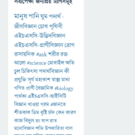
সর্বাপেক্ষা জনপ্রিয় ট্যাগসমূহ
মানুষ
পানি
ঘুম
পদার্থ
-
জীববিজ্ঞান
চোখ
পৃথিবী
এইচএসসি-উদ্ভিদবিজ্ঞান
এইচএসসি-প্রাণীবিজ্ঞান
রোগ
রাসায়নিক
#ask
শরীর
রক্ত
আলো
#science
মোবাইল
ক্ষতি
চুল
চিকিৎসা
পদার্থবিজ্ঞান
কী
প্রযুক্তি
সূর্য
মহাকাশ
স্বাস্থ্য
মাথা
গণিত
প্রাণী
বৈজ্ঞানিক
#biology
পার্থক্য
এইচএসসি-আইসিটি
বিজ্ঞান
খাওয়া
গরম
#জানতে
শীতকাল
ডিম
বৃষ্টি
চাঁদ
কেন
কারণ
কাজ
বিদ্যুৎ
রং
সাপ
রাত
মনোবিজ্ঞান
শক্তি
উপকারিতা
লাল