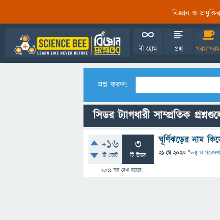
বিজ্ঞান ও প্রযুক্
বী হোম
প্রশ্ন
গরমাগরম
প্রশ্ন করুন:
সিডর ট্যাগধারী সাম্প্রতিক প্রশ্নগু
ঘূর্ণিঝড়ের নাম ক
+16
3
21 মে 2020
"
তত্ত্ব ও গবেষণা
টি ভোট
টি উত্তর
2,011
বার দেখা হয়েছে