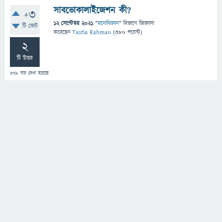
সাবভোকালাইজেশন কী?
+3
12 সেপ্টেম্বর 2021
"
মনোবিজ্ঞান
" বিভাগে
জিজ্ঞাসা
টি ভোট
করেছেন
Tasfia Rahman
(
380
পয়েন্ট)
2
টি উত্তর
378
বার দেখা হয়েছে