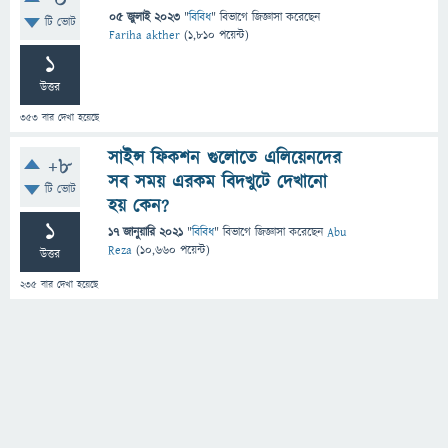
0
05 জুলাই 2023
"
বিবিধ
" বিভাগে
জিজ্ঞাসা
করেছেন
টি ভোট
Fariha akther
(
1,810
পয়েন্ট)
1
উত্তর
353
বার দেখা হয়েছে
সাইন্স ফিকশন গুলোতে এলিয়েনদের
+8
সব সময় এরকম বিদখুটে দেখানো
টি ভোট
হয় কেন?
1
17 জানুয়ারি 2021
"
বিবিধ
" বিভাগে
জিজ্ঞাসা
করেছেন
Abu
Reza
(
10,660
পয়েন্ট)
উত্তর
235
বার দেখা হয়েছে