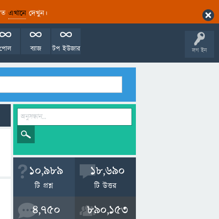
ারিত
এখানে
দেখুন।
পোল
ব্যাজ
টপ ইউজার
লগ ইন
10,989
18,690
টি প্রশ্ন
টি উত্তর
4,750
890,153