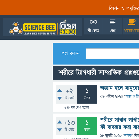
বিজ্ঞান ও প্রযুক্
বী হোম
প্রশ্ন
গরমাগরম
প্রশ্ন করুন:
শরীরে ট্যাগধারী সাম্প্রতিক প্রশ্নগ
অজ্ঞান হলে মানুষে
+2
1
09 এপ্রিল 2023
"
স্বাস্থ্য ও 
টি ভোট
উত্তর
649
বার দেখা হয়েছে
শরীরে সাবান লাগাল
+13
1
কী ব্যবহার করা যা
টি ভোট
উত্তর
18 জুলাই 2020
"
লাইফ
" বিভ