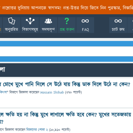
তির প্রশ্নোত্তর দুনিয়ায় আপনাকে স্বাগতম! প্রশ্ন-উত্তর দিয়ে জিতে নিন পুরস্কার, বিস্ত
!
অনুত্তরিত
বিভাগসমূহ
সদস্যবৃন্দ
প্রশ্ন করুন
FAQ
চ্যাট রুম
ুলো
র চোখে মুখে পানি দিলে সে উঠে যায় কিন্তু ডাক দিলে উঠে না কেন?
চিকিৎসা
" বিভাগে
জিজ্ঞাসা
করেছেন
Hossain Shihab
(
270
পয়েন্ট)
ে ক্ষতি হয় না কিন্তু মুখে লাগালে ক্ষতি হবে কেন? মুখের সতেজতায়
য়?
াগে
জিজ্ঞাসা
করেছেন
বিজ্ঞানের পোকা 2
(
10,910
পয়েন্ট)