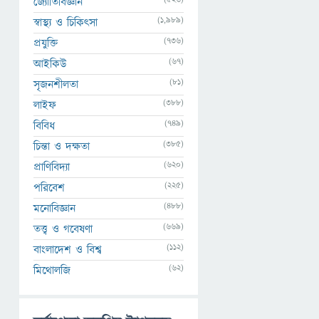
জ্যোতির্বিজ্ঞান
(1,989)
স্বাস্থ্য ও চিকিৎসা
(736)
প্রযুক্তি
(67)
আইকিউ
(81)
সৃজনশীলতা
(388)
লাইফ
(749)
বিবিধ
(385)
চিন্তা ও দক্ষতা
(620)
প্রাণিবিদ্যা
(225)
পরিবেশ
(488)
মনোবিজ্ঞান
(669)
তত্ত্ব ও গবেষণা
(112)
বাংলাদেশ ও বিশ্ব
(62)
মিথোলজি