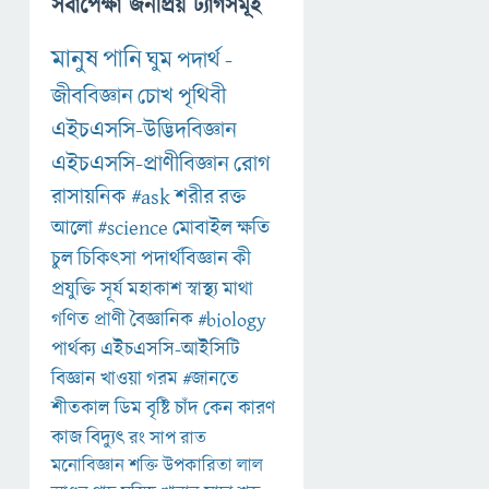
সর্বাপেক্ষা জনপ্রিয় ট্যাগসমূহ
মানুষ
পানি
ঘুম
পদার্থ
-
জীববিজ্ঞান
চোখ
পৃথিবী
এইচএসসি-উদ্ভিদবিজ্ঞান
এইচএসসি-প্রাণীবিজ্ঞান
রোগ
রাসায়নিক
#ask
শরীর
রক্ত
আলো
#science
মোবাইল
ক্ষতি
চুল
চিকিৎসা
পদার্থবিজ্ঞান
কী
প্রযুক্তি
সূর্য
মহাকাশ
স্বাস্থ্য
মাথা
গণিত
প্রাণী
বৈজ্ঞানিক
#biology
পার্থক্য
এইচএসসি-আইসিটি
বিজ্ঞান
খাওয়া
গরম
#জানতে
শীতকাল
ডিম
বৃষ্টি
চাঁদ
কেন
কারণ
কাজ
বিদ্যুৎ
রং
সাপ
রাত
মনোবিজ্ঞান
শক্তি
উপকারিতা
লাল