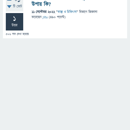
+1
উপায় কি?
টি ভোট
11 সেপ্টেম্বর 2022
"
স্বাস্থ্য ও চিকিৎসা
" বিভাগে
জিজ্ঞাসা
1
করেছেন
Jitu
(
490
পয়েন্ট)
উত্তর
506
বার দেখা হয়েছে