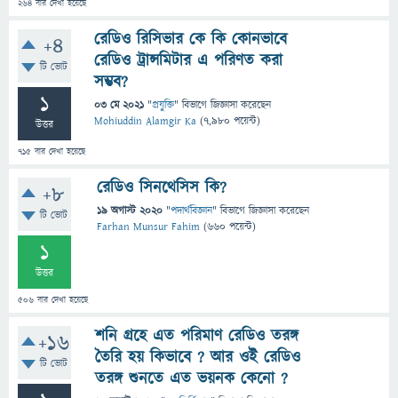
264
বার দেখা হয়েছে
রেডিও রিসিভার কে কি কোনভাবে
+4
রেডিও ট্রান্সমিটার এ পরিণত করা
টি ভোট
সম্ভব?
1
03 মে 2021
"
প্রযুক্তি
" বিভাগে
জিজ্ঞাসা
করেছেন
Mohiuddin Alamgir Ka
(
7,980
পয়েন্ট)
উত্তর
715
বার দেখা হয়েছে
রেডিও সিনথেসিস কি?
+8
19 অগাস্ট 2020
"
পদার্থবিজ্ঞান
" বিভাগে
জিজ্ঞাসা
করেছেন
টি ভোট
Farhan Munsur Fahim
(
660
পয়েন্ট)
1
উত্তর
506
বার দেখা হয়েছে
শনি গ্রহে এত পরিমাণ রেডিও তরঙ্গ
+16
তৈরি হয় কিভাবে ? আর ওই রেডিও
টি ভোট
তরঙ্গ শুনতে এত ভয়নক কেনো ?