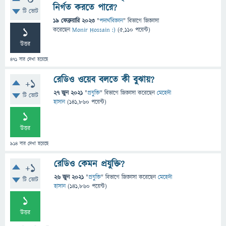
0
নির্গত করতে পারে?
টি ভোট
19 ফেব্রুয়ারি 2023
"
পদার্থবিজ্ঞান
" বিভাগে
জিজ্ঞাসা
1
করেছেন
Monir Hossain :)
(
5,110
পয়েন্ট)
উত্তর
471
বার দেখা হয়েছে
রেডিও ওয়েব বলতে কী বুঝায়?
+1
27 জুন 2021
"
প্রযুক্তি
" বিভাগে
জিজ্ঞাসা
করেছেন
মেহেদী
টি ভোট
হাসান
(
141,860
পয়েন্ট)
1
উত্তর
914
বার দেখা হয়েছে
রেডিও কেমন প্রযুক্তি?
+1
26 জুন 2021
"
প্রযুক্তি
" বিভাগে
জিজ্ঞাসা
করেছেন
মেহেদী
টি ভোট
হাসান
(
141,860
পয়েন্ট)
1
উত্তর