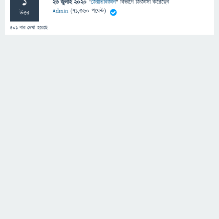
1
23 জুলাই 2020
"
জ্যোতির্বিজ্ঞান
" বিভাগে
জিজ্ঞাসা
করেছেন
Admin
(
71,360
পয়েন্ট)
উত্তর
501
বার দেখা হয়েছে