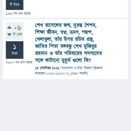
টি উত্তর
1,392
বার দেখা হয়েছে
শেখ রাসেলের জন্ম, দুরন্ত শৈশব,
+6
শিক্ষা জীবন, স্বপ্ন, ভ্রমণ, পছন্দ,
টি ভোট
খেলাধুলা, তাঁর উপর রচিত গ্রন্থ,
1
জাতির পিতা বঙ্গবন্ধু শেখ মুজিবুর
রহমান ও তাঁর পরিবারের সদস্যদের
উত্তর
সঙ্গে কাটানো মুহূর্ত গুলো কি?
17,900
বার দেখা হয়েছে
15 সেপ্টেম্বর 2022
"
বাংলাদেশ ও বিশ্ব
" বিভাগে
জিজ্ঞাসা
করেছেন
ʏᴀꜱɪɴ ᴀʀᴀꜰᴀᴛ Sᴄ͢͢͢
(
630
পয়েন্ট)