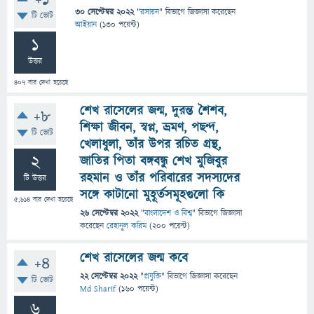
+1
30 সেপ্টেম্বর 2022
"
রসায়ন
" বিভাগে
জিজ্ঞাসা
করেছেন
টি ভোট
আইয়ান
(
130
পয়েন্ট)
1
উত্তর
407
বার দেখা হয়েছে
শেখ রাসেলের জন্ম, দুরন্ত শৈশব,
+8
শিক্ষা জীবন, স্বপ্ন, ভ্রমণ, পছন্দ,
টি ভোট
খেলাধুলা, তাঁর উপর রচিত গ্রন্থ,
2
জাতির পিতা বঙ্গবন্ধু শেখ মুজিবুর
রহমান ও তাঁর পরিবারের সদস্যদের
টি উত্তর
সঙ্গে কাটানো মুহূর্তসমূহগুলো কি
5,614
বার দেখা হয়েছে
26 সেপ্টেম্বর 2022
"
বাংলাদেশ ও বিশ্ব
" বিভাগে
জিজ্ঞাসা
করেছেন
রেহানুল করিম
(
200
পয়েন্ট)
শেখ রাসেলের জন্ম কবে
+4
22 সেপ্টেম্বর 2022
"
প্রযুক্তি
" বিভাগে
জিজ্ঞাসা
করেছেন
টি ভোট
Md Sharif
(
160
পয়েন্ট)
6