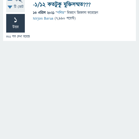
+2
-১/১২ কতটুকু যুক্তিসম্মত???
টি ভোট
13 এপ্রিল 2021
"
গণিত
" বিভাগে
জিজ্ঞাসা
করেছেন
1
Nirjon Barua
(
7,990
পয়েন্ট)
উত্তর
461
বার দেখা হয়েছে