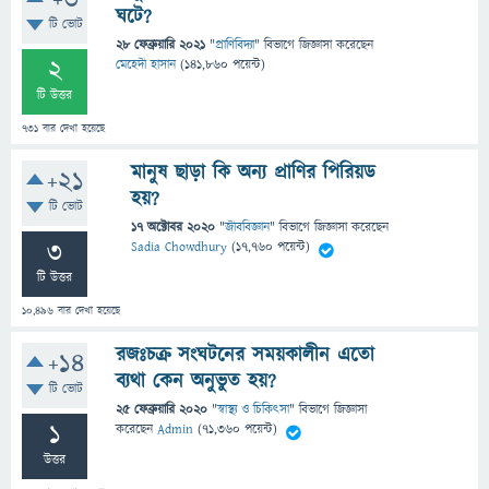
+3
ঘটে?
টি ভোট
28 ফেব্রুয়ারি 2021
"
প্রাণিবিদ্যা
" বিভাগে
জিজ্ঞাসা
করেছেন
2
মেহেদী হাসান
(
141,860
পয়েন্ট)
টি উত্তর
731
বার দেখা হয়েছে
মানুষ ছাড়া কি অন্য প্রাণির পিরিয়ড
+21
হয়?
টি ভোট
17 অক্টোবর 2020
"
জীববিজ্ঞান
" বিভাগে
জিজ্ঞাসা
করেছেন
3
Sadia Chowdhury
(
17,760
পয়েন্ট)
টি উত্তর
10,496
বার দেখা হয়েছে
রজঃচক্র সংঘটনের সময়কালীন এতো
+14
ব্যথা কেন অনুভুত হয়?
টি ভোট
25 ফেব্রুয়ারি 2020
"
স্বাস্থ্য ও চিকিৎসা
" বিভাগে
জিজ্ঞাসা
1
করেছেন
Admin
(
71,360
পয়েন্ট)
উত্তর