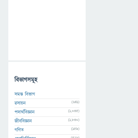
বিভাগসমূহ
সমস্ত বিভাগ
(641)
রসায়ন
(1,035)
পদার্থবিজ্ঞান
(1,830)
জীববিজ্ঞান
(159)
গণিত
(526)