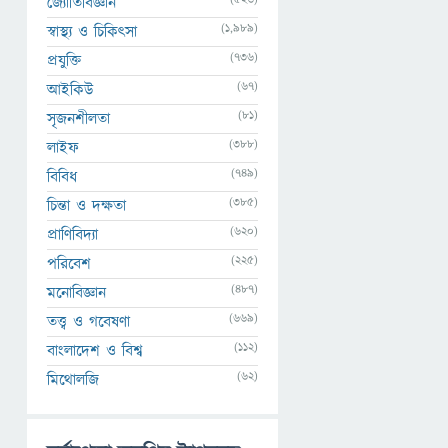
জ্যোতির্বিজ্ঞান
(1,989)
স্বাস্থ্য ও চিকিৎসা
(736)
প্রযুক্তি
(67)
আইকিউ
(81)
সৃজনশীলতা
(388)
লাইফ
(749)
বিবিধ
(385)
চিন্তা ও দক্ষতা
(620)
প্রাণিবিদ্যা
(225)
পরিবেশ
(487)
মনোবিজ্ঞান
(669)
তত্ত্ব ও গবেষণা
(112)
বাংলাদেশ ও বিশ্ব
(62)
মিথোলজি