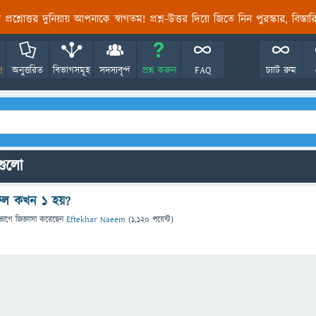
তির প্রশ্নোত্তর দুনিয়ায় আপনাকে স্বাগতম! প্রশ্ন-উত্তর দিয়ে জিতে নিন পুরস্কার, বিস্ত
!
অনুত্তরিত
বিভাগসমূহ
সদস্যবৃন্দ
প্রশ্ন করুন
FAQ
চ্যাট রুম
নগুলো
ফল কখন ১ হয়?
ভাগে
জিজ্ঞাসা
করেছেন
Eftekhar Naeem
(
1,120
পয়েন্ট)