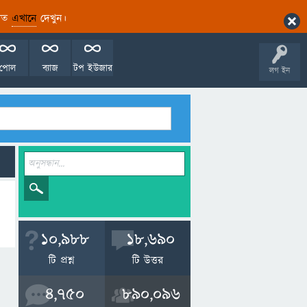
ারিত
এখানে
দেখুন।
পোল
ব্যাজ
টপ ইউজার
লগ ইন
10,988
18,690
টি প্রশ্ন
টি উত্তর
4,750
890,096