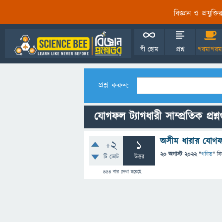
বিজ্ঞান ও প্রযুক্
বী হোম
প্রশ্ন
গরমাগরম
প্রশ্ন করুন:
যোগফল ট্যাগধারী সাম্প্রতিক প্রশ্
অসীম ধারার যোগ
+2
1
20 অগাস্ট 2022
"
গণিত
" বি
টি ভোট
উত্তর
454
বার দেখা হয়েছে