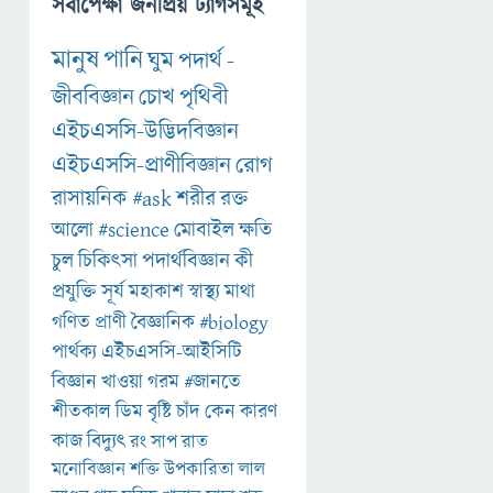
সর্বাপেক্ষা জনপ্রিয় ট্যাগসমূহ
মানুষ
পানি
ঘুম
পদার্থ
-
জীববিজ্ঞান
চোখ
পৃথিবী
এইচএসসি-উদ্ভিদবিজ্ঞান
এইচএসসি-প্রাণীবিজ্ঞান
রোগ
রাসায়নিক
#ask
শরীর
রক্ত
আলো
#science
মোবাইল
ক্ষতি
চুল
চিকিৎসা
পদার্থবিজ্ঞান
কী
প্রযুক্তি
সূর্য
মহাকাশ
স্বাস্থ্য
মাথা
গণিত
প্রাণী
বৈজ্ঞানিক
#biology
পার্থক্য
এইচএসসি-আইসিটি
বিজ্ঞান
খাওয়া
গরম
#জানতে
শীতকাল
ডিম
বৃষ্টি
চাঁদ
কেন
কারণ
কাজ
বিদ্যুৎ
রং
সাপ
রাত
মনোবিজ্ঞান
শক্তি
উপকারিতা
লাল